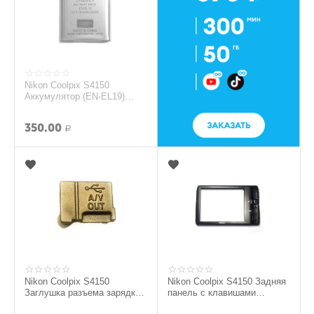
Nikon Coolpix S4150
Аккумулятор (EN-EL19)
(org.)
350.00
Р
Nikon Coolpix S4150
Nikon Coolpix S4150 Задняя
Заглушка разъема зарядки
панель с клавишами
(Золотой) (org.)
(Черный) (org.)