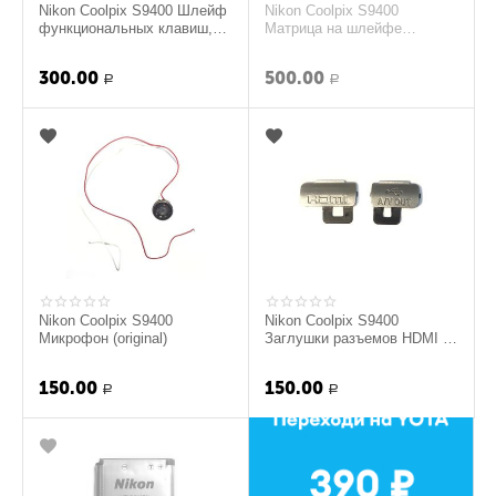
Nikon Coolpix S9400 Шлейф
Nikon Coolpix S9400
функциональных клавиш,
Матрица на шлейфе
джойстик (original)
(original)
300.00
500.00
Р
Р
Nikon Coolpix S9400
Nikon Coolpix S9400
Микрофон (original)
Заглушки разъемов HDMI и
A/V (Серебро) (original)
150.00
150.00
Р
Р