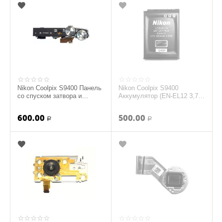
Nikon Coolpix S9400 Панель
Nikon Coolpix S9400
со спуском затвора и
Аккумулятор (EN-EL12 3,7V
джойстиком выбора режима
1050mAh) (original)
съемки (orig...
600.00
500.00
Р
Р