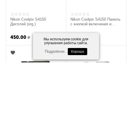
Nikon Coolpix S4150
Nikon Coolpix S4150 Панель
Дисплей (org.)
с кнопкой включения и
затвора (Золотой) (org.)
450.00
50.00
Р
Р
Мы используем cookie для
улучшения работы сайта.
Подробнее..
Хорошо
Nikon Coolpix S4150
Nikon Coolpix S4150
Передняя панель (Золотой)
Средняя часть корпуса с
(org.)
отсеком батареи (Золотой)
(org.)
50.00
50.00
Р
Р