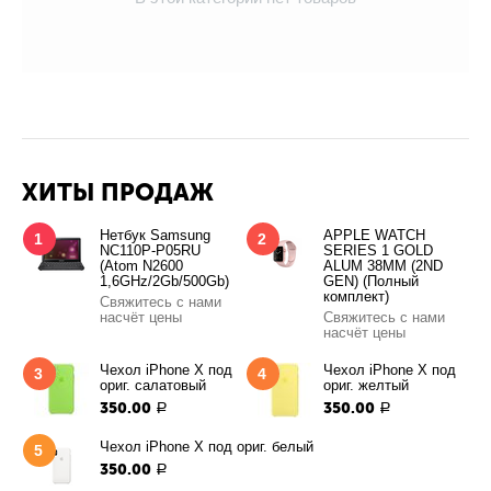
ХИТЫ ПРОДАЖ
Нетбук Samsung
APPLE WATCH
1
2
NC110P-P05RU
SERIES 1 GOLD
(Atom N2600
ALUM 38MM (2ND
1,6GHz/2Gb/500Gb)
GEN) (Полный
комплект)
Свяжитесь с нами
насчёт цены
Свяжитесь с нами
насчёт цены
Чехол iPhone X под
Чехол iPhone X под
3
4
ориг. салатовый
ориг. желтый
350.00
350.00
Р
Р
Чехол iPhone X под ориг. белый
5
350.00
Р