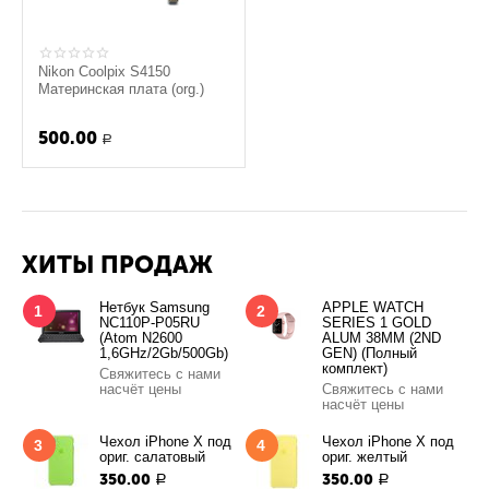
Nikon Coolpix S4150
Материнская плата (org.)
500.00
Р
ХИТЫ ПРОДАЖ
Нетбук Samsung
APPLE WATCH
1
2
NC110P-P05RU
SERIES 1 GOLD
(Atom N2600
ALUM 38MM (2ND
1,6GHz/2Gb/500Gb)
GEN) (Полный
комплект)
Свяжитесь с нами
насчёт цены
Свяжитесь с нами
насчёт цены
Чехол iPhone X под
Чехол iPhone X под
3
4
ориг. салатовый
ориг. желтый
350.00
350.00
Р
Р