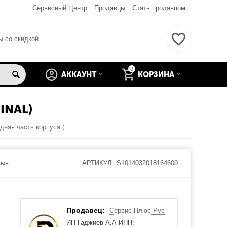
Сервисный Центр
Продавцы
Стать продавцом
ы со скидкой
0
АККАУНТ
КОРЗИНА
INAL)
Nikon Coolpix S9400 Передняя часть корпуса (Серебро) (original)
зыв
АРТИКУЛ:
S1014032018164600
Продавец:
Сервис Плюс Рус
ИП Гаджиев А.А ИНН: