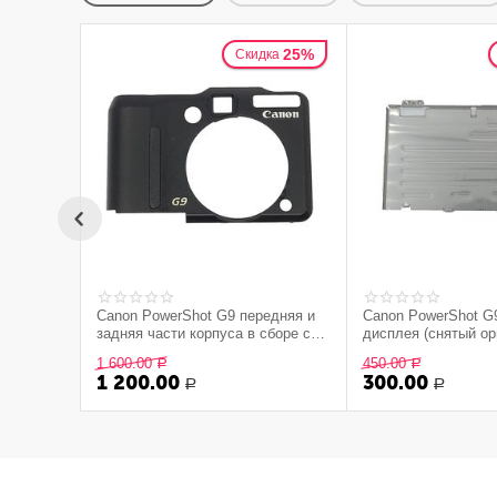
25%
Скидка
Canon PowerShot G9 передняя и
Canon PowerShot G
задняя части корпуса в сборе со
дисплея (снятый ор
стеклом (снятый оригинал) -
1 600.00
450.00
Р
Р
черный
1 200.00
300.00
Р
Р