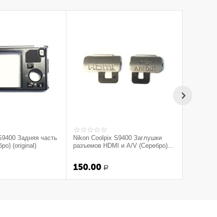
 S9400 Задняя часть
Nikon Coolpix S9400 Заглушки
о) (original)
разъемов HDMI и A/V (Серебро)
(original)
150.00
Р