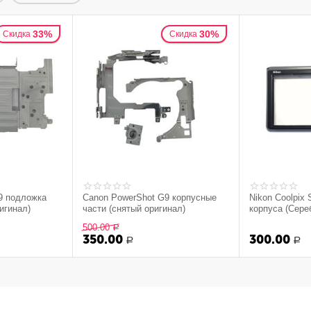
33%
30%
Скидка
Скидка
9 подложка
Canon PowerShot G9 корпусные
Nikon Coolpix
игинал)
части (снятый оригинал)
корпуса (Серебр
500.00
Р
350.00
300.00
Р
Р