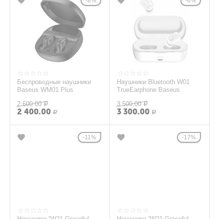
8%
6%
Беспроводные наушники
Наушники Bluetooth W01
Baseus WM01 Plus
TrueEarphone Baseus
2 600.00
3 500.00
Р
Р
2 400.00
3 300.00
Р
Р
11%
17%
Наушники “W21 Graceful
Наушники “W21 Graceful