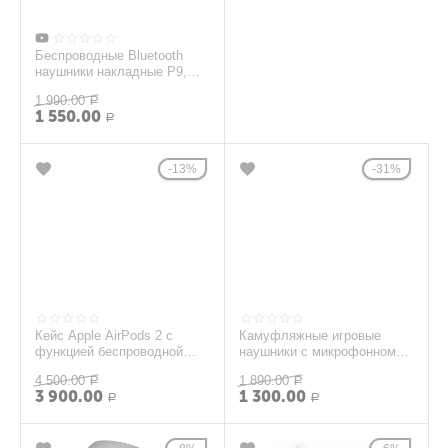
Беспроводные Bluetooth
наушники накладные P9,
черные
1 990.00
Р
1 550.00
Р
13%
31%
Кейс Apple AirPods 2 с
Камуфляжные игровые
функцией беспроводной
наушники с микрофонном
зарядки (б/у)
ARMY-94
4 500.00
1 890.00
Р
Р
3 900.00
1 300.00
Р
Р