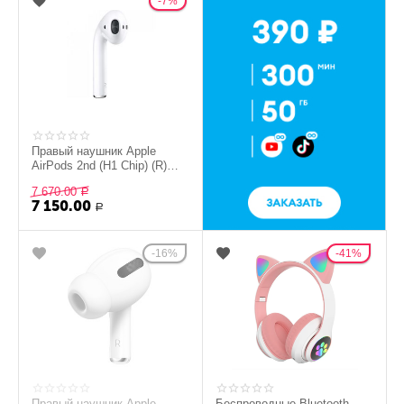
7%
Правый наушник Apple
AirPods 2nd (H1 Chip) (R)
(2019)
7 670.00
Р
7 150.00
Р
16%
41%
Правый наушник Apple
Беспроводные Bluetooth