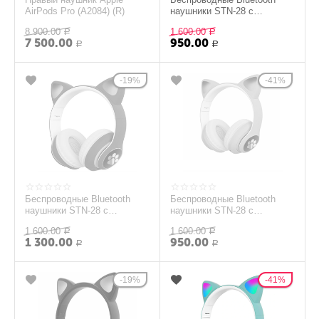
AirPods Pro (A2084) (R)
наушники STN-28 с
кошачьими Светящимися
8 900.00
1 600.00
Р
ушками, розовый
Р
7 500.00
950.00
Р
Р
19%
41%
Беспроводные Bluetooth
Беспроводные Bluetooth
наушники STN-28 с
наушники STN-28 с
кошачьими Светящимися
кошачьими Светящимися
1 600.00
1 600.00
ушками, синий
Р
ушками, фиолетовый
Р
1 300.00
950.00
Р
Р
19%
41%