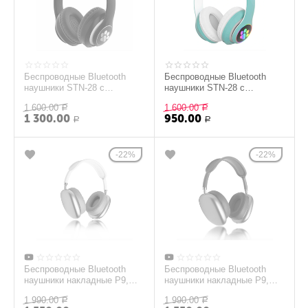
Беспроводные Bluetooth
Беспроводные Bluetooth
наушники STN-28 с
наушники STN-28 с
кошачьими Светящимися
кошачьими Светящимися
1 600.00
1 600.00
ушками, черный
Р
ушками, бирюзовый
Р
1 300.00
950.00
Р
Р
22%
22%
Беспроводные Bluetooth
Беспроводные Bluetooth
наушники накладные P9,
наушники накладные P9,
зеленые
красные
1 990.00
1 990.00
Р
Р