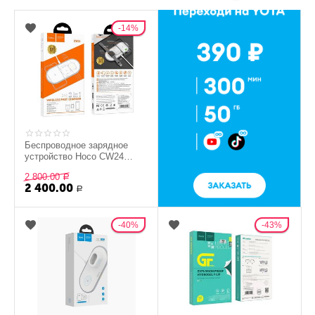
14%
Беспроводное зарядное
устройство Hoco CW24
Handsome 3 в 1 настольная
2 800.00
зарядная станция...
Р
2 400.00
Р
40%
43%