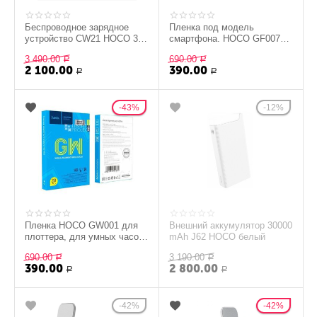
Беспроводное зарядное
Пленка под модель
устройство CW21 HOCO 3 в
смартфона. HOCO GF007
1 белое
для плоттера, матовая,
3 490.00
690.00
Р
высокая цветопередача,...
Р
2 100.00
390.00
Р
Р
43%
12%
Пленка HOCO GW001 для
Внешний аккумулятор 30000
плоттера, для умных часов,
mAh J62 HOCO белый
высокая цветопередача,
690.00
3 190.00
ручная наклейка
Р
Р
390.00
2 800.00
Р
Р
42%
42%