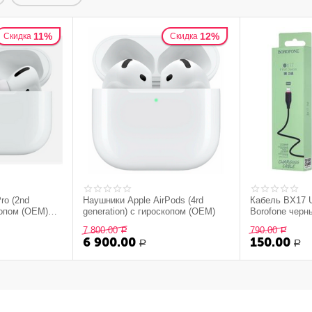
11%
12%
Скидка
Скидка
ro (2nd
Наушники Apple AirPods (4rd
Кабель BX17 U
копом (OEM)
generation) с гироскопом (OEM)
Borofone черн
7 800.00
790.00
Р
Р
6 900.00
150.00
Р
Р