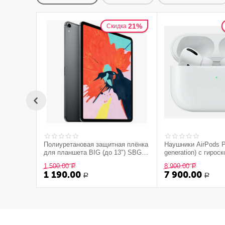
21%
Скидка
Полиуретановая защитная плёнка
Наушники AirPods P
для планшета BIG (до 13") SBG
generation) с гирос
(глянцевая)
(Type-C)
1 500.00
8 900.00
Р
Р
1 190.00
7 900.00
Р
Р