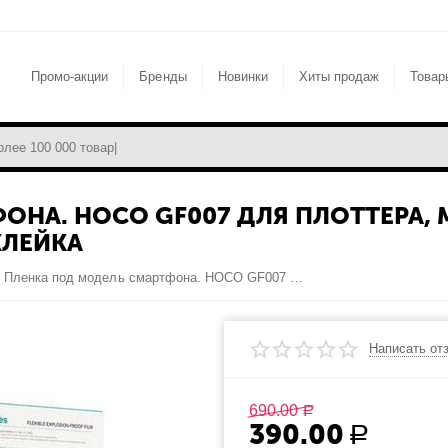
Промо-акции
Бренды
Новинки
Хиты продаж
Товар
ОНА. HOCO GF007 ДЛЯ ПЛОТТЕРА, 
КЛЕЙКА
Пленка под модель смартфона. HOCO GF007 для плоттера, матовая, высокая цветопередача, ручная наклейка
Написать от
690.00
Р
390.00
Р