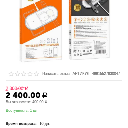
Написать отзыв
АРТИКУЛ:
49915527830047
2 800.00
Р
2 400.00
Р
Вы экономите:
400.00
Р
Доступность:
1 шт.
Время возврата:
10 дн.