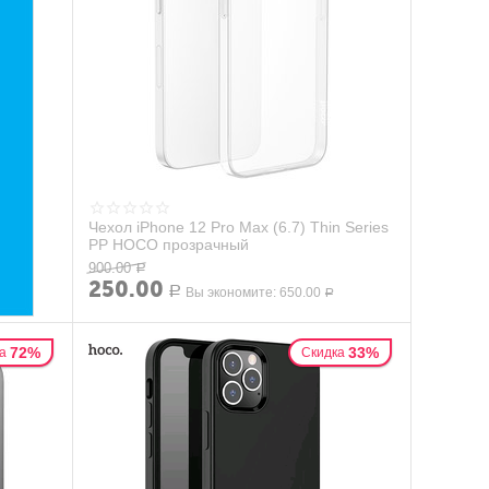
Чехол iPhone 12 Pro Max (6.7) Thin Series
PP HOCO прозрачный
900.00
Р
250.00
Р
Вы экономите:
650.00
Р
72%
33%
а
Скидка