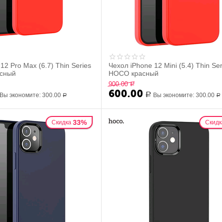
12 Pro Max (6.7) Thin Series
Чехол iPhone 12 Mini (5.4) Thin Se
сный
HOCO красный
900.00
Р
600.00
Вы экономите:
300.00
Р
Вы экономите:
300.00
Р
Р
33%
Скидка
Скидк