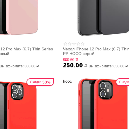
12 Pro Max (6.7) Thin Series
Чехол iPhone 12 Pro Max (6.7) Thin
овый
PP HOCO серый
900.00
Р
250.00
Вы экономите:
300.00
Р
Вы экономите:
650.00
Р
Р
33%
Скидка
Скидк