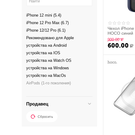
Горчичный
Желтый
iPhone 12 mini (5.4)
Зеленый
iPhone 12 Pro Max (6.7)
Зелёный клевер
Чехол iPhone 
iPhone 12/12 Pro (6.1)
HOCO синий
Золотой
Рекомендовано для Apple
900.00
Р
Капри
600.00
устройства на Android
Р
Кипрский зелёный
устройства на IOS
Коричневый
устройства на Watch OS
Кумкват
устройства на Windows
Лавандово-Серый
устройство на MacOs
Лиловый
AirPods (1-го поколения)
Матовая
Apple AirPods
Мята
Apple AirPods 2ND
Нектарин
Продавец
Apple AirPods 3
Оранжевый
Apple AirPods Pro
Папайя
Сбросить
Apple AirTag
Пудровый
Apple iPad 1
Пурпурно-синий