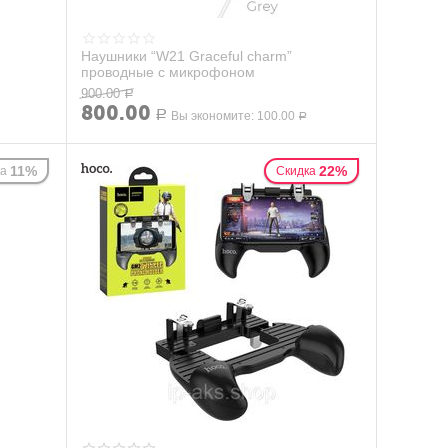
Наушники “W21 Graceful charm”
проводные с микрофоном
900.00
Р
800.00
Р
Вы экономите:
100.00
Р
11%
22%
ка
Скидка