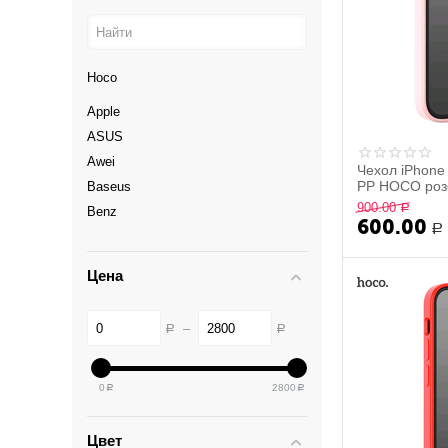
Hoco
Apple
ASUS
Awei
Чехол iPhone 
PP HOCO роз
Baseus
900.00
Р
Benz
600.00
Р
Celebrat
Coteetci
Цена
Duracell
Energizer
–
Р
Р
Huawei
Ipega
LDNIO
0
2800
Р
Р
LunaTik
Meizu
Цвет