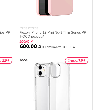
ries PP
Чехол iPhone 12 Mini (5.4) Thin Series PP
HOCO розовый
900.00
Р
600.00
Р
Вы экономите:
300.00
Р
33%
72%
а
Скидка