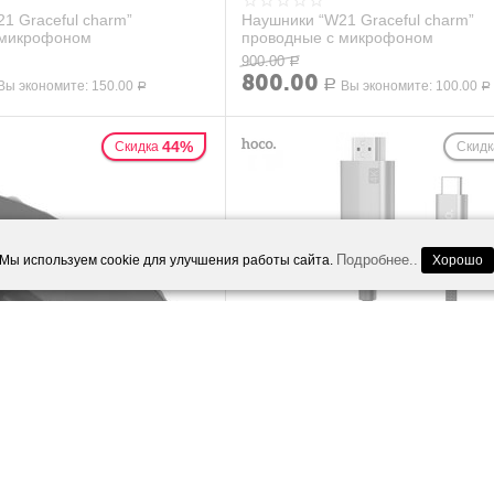
1 Graceful charm”
Наушники “W21 Graceful charm”
 микрофоном
проводные с микрофоном
900.00
Р
800.00
Вы экономите:
150.00
Р
Вы экономите:
100.00
Р
Р
44%
Скидка
Скидк
Подробнее..
Мы используем cookie для улучшения работы сайта.
Хорошо
 зарядное устройство
Кабель Type-C на HDMI 1.8M HOC
2А), черное
черный