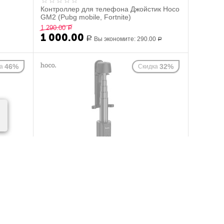
Контроллер для телефона Джойстик Hoco
GM2 (Pubg mobile, Fortnite)
1 290.00
Р
1 000.00
Р
Вы экономите:
290.00
Р
46%
32%
а
Скидка
O -
Штатив для телефона с пультом Bluetooth
Hoco K11