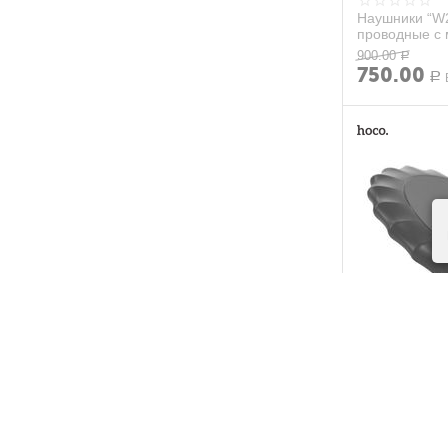
Apple Watch Series 5
Черный-Карбон
Наушники “W2
Apple Watch Series 6
проводные с
Apple Watch Series 7
900.00
Р
750.00
Р
Apple Watch Series SE
ASUS Fone pad 3S
ASUS Fone pad Z300
ASUS Zen Pad Z380
ASUS ZenFone (ZB500TG)
ASUS ZenFone (ZC553KL)
ASUS ZenFone 3 (ZE552KL)
ASUS ZenFone 3 Max (ZC553KL)
ASUS ZenFone 3 Zoom (ZE553KL)
ASUS ZenFone 4 Selfie (ZD553KL)
ASUS ZenFone 4 Selfie Pro
(ZD552KL)
ASUS ZenFone 5
ASUS ZenFone 5Z (ZS620KL)
ASUS ZenFone 6
Беспроводное
HOCO CW13 (
ASUS Zenfone Go 5.5 (ZB551KL)