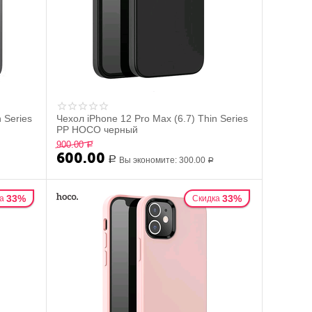
 Series
Чехол iPhone 12 Pro Max (6.7) Thin Series
PP HOCO черный
900.00
Р
600.00
Р
Вы экономите:
300.00
Р
33%
33%
а
Скидка