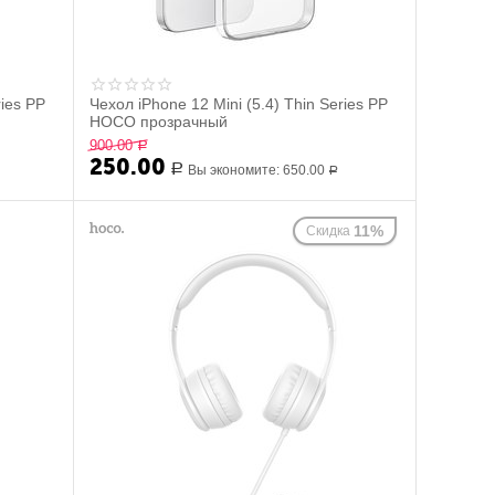
ries PP
Чехол iPhone 12 Mini (5.4) Thin Series PP
HOCO прозрачный
900.00
Р
250.00
Р
Вы экономите:
650.00
Р
11%
Скидка