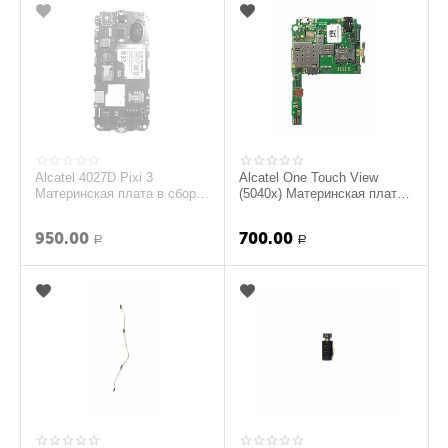
Alcatel 4027D Pixi 3
Alcatel One Touch View
Материнская плата в сборе
(5040x) Материнская плата
с компонентами (original)
(original)
950.00
700.00
Р
Р