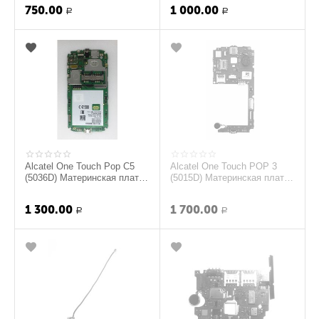
750.00
1 000.00
Р
Р
Alcatel One Touch Pop C5
Alcatel One Touch POP 3
(5036D) Материнская плата
(5015D) Материнская плата
(original)
в сборе с компонентами
(original)
1 300.00
1 700.00
Р
Р