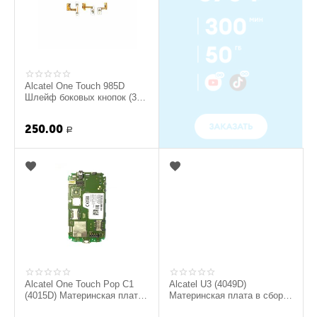
Alcatel One Touch 985D
Шлейф боковых кнопок (3
шт.) (original)
250.00
Р
Alcatel One Touch Pop C1
Alcatel U3 (4049D)
(4015D) Материнская плата
Материнская плата в сборе
(original)
с компонентами (original)