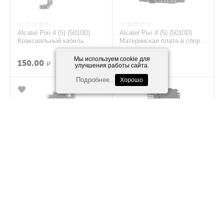
Alcatel Pixi 4 (5) (5010D)
Alcatel Pixi 4 (5) (5010D)
Коаксиальный кабель
Материнская плата в сборе
(original)
с компонентами (original)
Мы используем cookie для
150.00
1 250.00
Р
Р
улучшения работы сайта.
Подробнее..
Хорошо
Alcatel One Touch POP C2
Alcatel OneTouch Pixi 2
(4032D) Материнская плата
(4014D) Материнская плата
с компонентами (org.)
(org.)
900.00
500.00
Р
Р