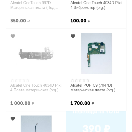
Alcatel OneTouch 997D
Alcatel One Touch 4034D Pixi
Материнская плата (Под
4 Вибромотор (org.)
восстановление) (org.)
350.00
100.00
Р
Р
Alcatel One Touch 4034D Pixi
Alcatel POP C9 (7047D)
4 Плата материнская (org.)
Материнская плата (org.)
1 000.00
1 700.00
Р
Р