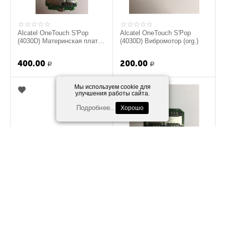
Alcatel OneTouch S'Pop
Alcatel OneTouch S'Pop
(4030D) Материнская плата
(4030D) Вибромотор (org.)
(Под восстановление) (org.)
400.00
200.00
Р
Р
Мы используем cookie для
улучшения работы сайта.
Подробнее..
Хорошо
Alcatel Pop C5 (5036D)
Alcatel Pop C5 (5036D)
Материнская плата в сборе
Плата SIM карт (org.)
(Под восстановление) (org.)
300.00
300.00
Р
Р