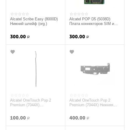
Alcatel Scribe Easy (8000D)
Alcatel POP D5 (5038D)
Нижний шлейф (org.)
Плата коннекторов SIM и
SD карт (org.)
300.00
300.00
Р
Р
Alcatel OneTouch Pop 2
Alcatel OneTouch Pop 2
Premium (7044X)
Premium (7044X) Нижняя
Коаксиальный кабель (org.)
плата (org.)
100.00
400.00
Р
Р