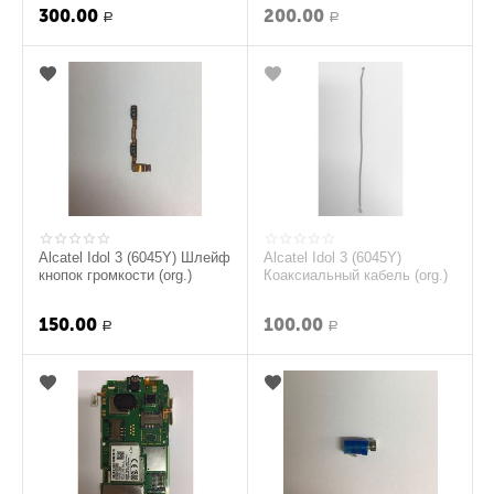
300.00
200.00
Р
Р
Alcatel Idol 3 (6045Y) Шлейф
Alcatel Idol 3 (6045Y)
кнопок громкости (org.)
Коаксиальный кабель (org.)
150.00
100.00
Р
Р