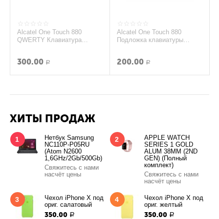
Alcatel One Touch 880
Alcatel One Touch 880
QWERTY Клавиатура
Подложка клавиатуры
(original)
(Красный) (original)
300.00
200.00
Р
Р
ХИТЫ ПРОДАЖ
Нетбук Samsung
APPLE WATCH
1
2
NC110P-P05RU
SERIES 1 GOLD
(Atom N2600
ALUM 38MM (2ND
1,6GHz/2Gb/500Gb)
GEN) (Полный
комплект)
Свяжитесь с нами
насчёт цены
Свяжитесь с нами
насчёт цены
Чехол iPhone X под
Чехол iPhone X под
3
4
ориг. салатовый
ориг. желтый
350.00
350.00
Р
Р