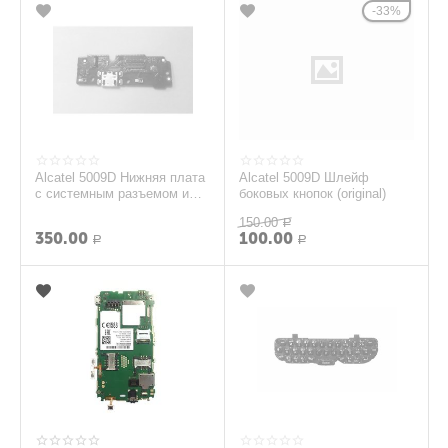
33%
Alcatel 5009D Нижняя плата
Alcatel 5009D Шлейф
с системным разъемом и
боковых кнопок (original)
микрофоном (original)
150.00
Р
350.00
100.00
Р
Р