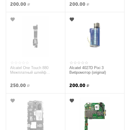
200.00
200.00
Р
Р
Alcatel One Touch 880
Alcatel 4027D Pixi 3
Межплатный шлейф
Вибромотор (original)
(original)
250.00
200.00
Р
Р