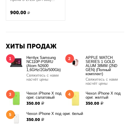
(org.)
900.00
Р
ХИТЫ ПРОДАЖ
Нетбук Samsung
APPLE WATCH
1
2
NC110P-P05RU
SERIES 1 GOLD
(Atom N2600
ALUM 38MM (2ND
1,6GHz/2Gb/500Gb)
GEN) (Полный
комплект)
Свяжитесь с нами
насчёт цены
Свяжитесь с нами
насчёт цены
Чехол iPhone X под
Чехол iPhone X под
3
4
ориг. салатовый
ориг. желтый
350.00
350.00
Р
Р
Чехол iPhone X под ориг. белый
5
350.00
Р