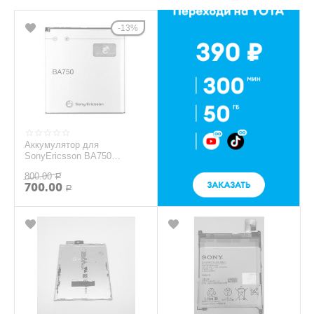
13%
Аккумулятор для
SonyEricsson BA750
Premium
800.00
Р
700.00
Р