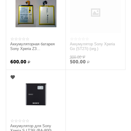
Аккумуляторная батарея
Аккумулятор Sony Xperia
Sony Xperia Z3
Go (ST27i) (org.)
D6603/D6633/D6643/D6653
900.00
(LIS1558ERPC) org.
Р
600.00
500.00
Р
Р
Аккумулятор для Sony
Xperia S LT26I (BA-800)