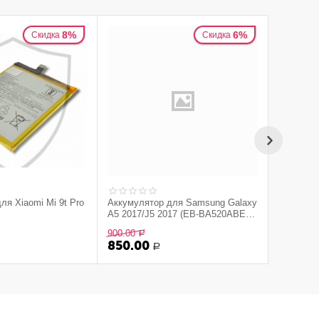
8%
6%
Скидка
Скидка
ля Xiaomi Mi 9t Pro
Аккумулятор для Samsung Galaxy
Аккумул
A5 2017/J5 2017 (EB-BA520ABE)
BG988ABY
(A520F/J530F)
900.00
960.00
Р
Р
850.00
800.0
Р