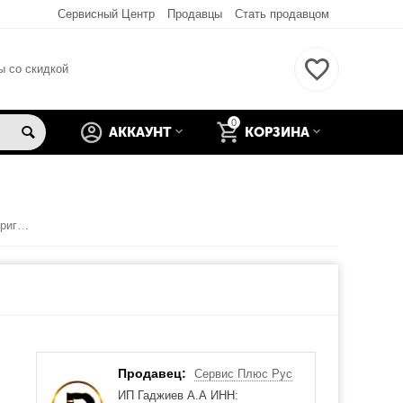
Сервисный Центр
Продавцы
Стать продавцом
ы со скидкой
0
АККАУНТ
КОРЗИНА
Sony xperia m2 aqua d2403 Аккумулятор (Оригинал)
Продавец:
Сервис Плюс Рус
ИП Гаджиев А.А ИНН: