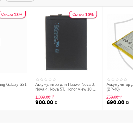
13%
10%
Скидка
Скидка
ng Galaxy S21
Аккумулятор для Huawei Nova 3,
Аккумулятор д
Nova 4, Nova 5T, Honor View 10,
(BP-40)
Honor 20, P10 Plus, Honor Play,
1 000.00
750.00
Р
Р
Mate Lite
900.00
690.00
Р
Р