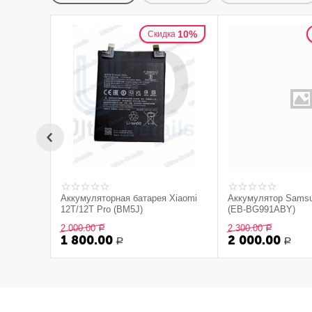
10%
Скидка
Аккумуляторная батарея Xiaomi
Аккумулятор Samsu
12T/12T Pro (BM5J)
(EB-BG991ABY)
2 000.00
2 300.00
Р
Р
1 800.00
2 000.00
Р
Р