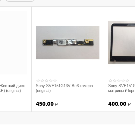
Жесткий диск
Sony SVE151G13V Веб-камера
Sony SVE151
 (original)
(original)
матрицы (Черны
450.00
400.00
Р
Р