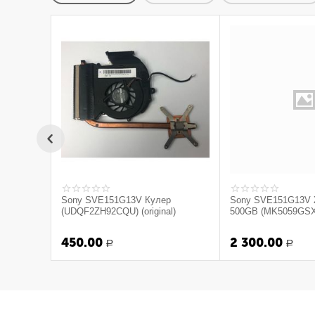
Sony SVE151G13V Кулер
Sony SVE151G13V 
(UDQF2ZH92CQU) (original)
500GB (MK5059GSXP)
450.00
2 300.00
Р
Р