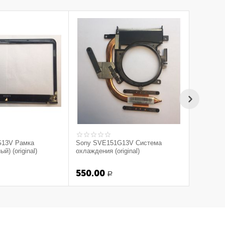
G13V Рамка
Sony SVE151G13V Система
й) (original)
охлаждения (original)
550.00
Р