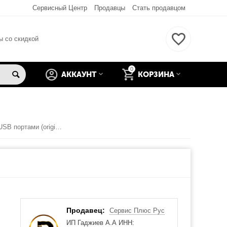
Сервисный Центр
Продавцы
Стать продавцом
ы со скидкой
0
АККАУНТ
КОРЗИНА
Sony SVE151G13V Плата с USB портами (original)
Продавец:
Сервис Плюс Рус
ИП Гаджиев А.А ИНН: