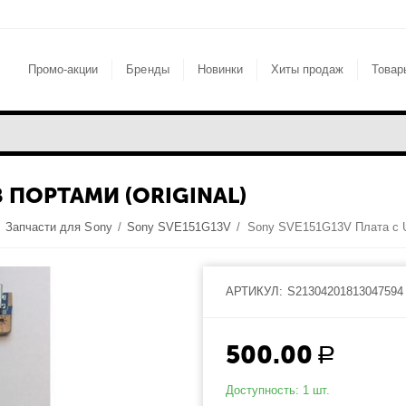
Промо-акции
Бренды
Новинки
Хиты продаж
Товар
B ПОРТАМИ (ORIGINAL)
/
Запчасти для Sony
/
Sony SVE151G13V
/
АРТИКУЛ:
S21304201813047594
500.00
Р
Доступность:
1 шт.