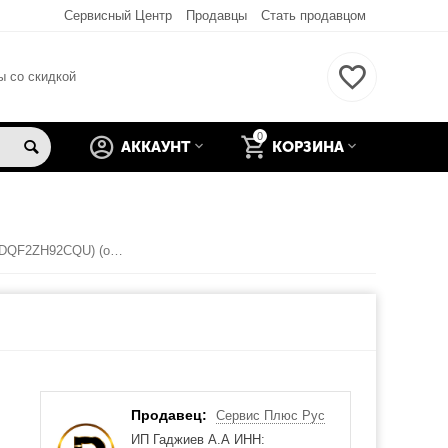
Сервисный Центр
Продавцы
Стать продавцом
ы со скидкой
0
АККАУНТ
КОРЗИНА
Sony SVE151G13V Кулер (UDQF2ZH92CQU) (original)
Продавец:
Сервис Плюс Рус
ИП Гаджиев А.А ИНН: