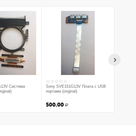
G13V Система
Sony SVE151G13V Плата с USB
iginal)
портами (original)
500.00
Р