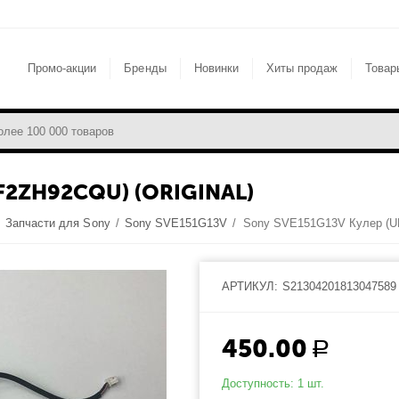
Промо-акции
Бренды
Новинки
Хиты продаж
Товар
F2ZH92CQU) (ORIGINAL)
/
Запчасти для Sony
/
Sony SVE151G13V
/
АРТИКУЛ:
S21304201813047589
450.00
Р
Доступность:
1 шт.