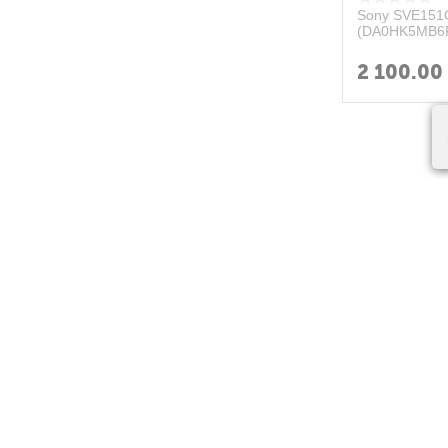
Sony SVE151
(DA0HK5MB6FO
2 100.00
ХИТЫ ПРОДАЖ
Нетбук Samsung NC110P-
APPLE WA
1
2
P05RU (Atom N2600
GOLD ALU
1,6GHz/2Gb/500Gb)
GEN) (Пол
Свяжитесь с нами насчёт
Свяжитесь
цены
цены