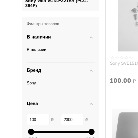
Sony Vaio VGN-FZ21SR (PCG-
394P)
Фильтры товаров
В наличии
В наличии
Sony SVE151G
Бренд
100.00
Р
Sony
Цена
–
Р
Р
100
2300
Р
Р