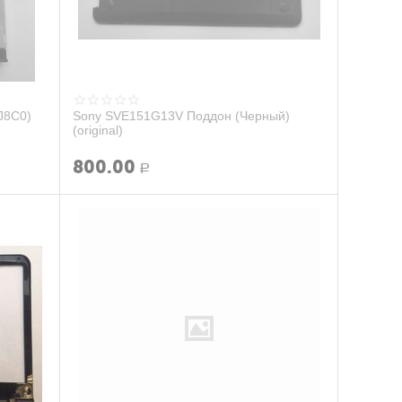
J8C0)
Sony SVE151G13V Поддон (Черный)
(original)
800.00
Р