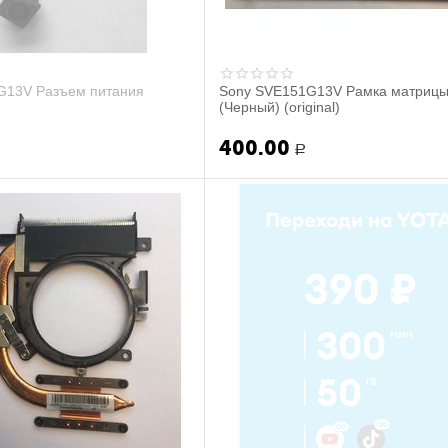
G13V Разъем питания
Sony SVE151G13V Рамка матриц
(Черный) (original)
400.00
Р