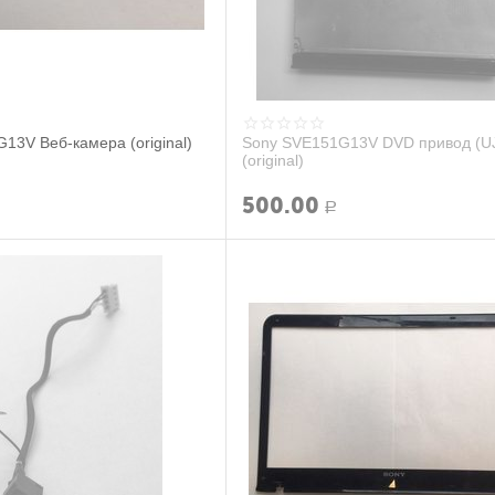
13V Веб-камера (original)
Sony SVE151G13V DVD привод (U
(original)
500.00
Р