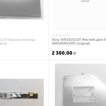
G13V Крышка матрицы
Sony SVE151G13V Жесткий диск 
inal)
(MK5059GSXP) (original)
2 300.00
Р