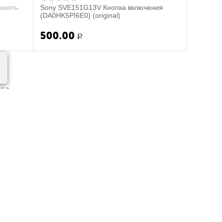
амять
Sony SVE151G13V Кнопка включения
(DA0HK5PI6E0) (original)
500.00
Р
РЕД
 iPhone X под ориг.
Чехол iPhone X под ориг.
5
ый
белый
00
350.00
Р
Р