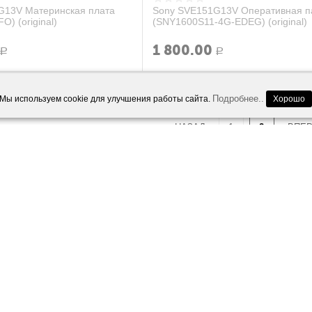
G13V Материнская плата
Sony SVE151G13V Оперативная п
) (original)
(SNY1600S11-4G-EDEG) (original)
1 800.00
Р
Р
Подробнее..
Мы используем cookie для улучшения работы сайта.
Хорошо
НАЗАД
1
2
ВПЕ
TCH SERIES 1
Чехол iPhone X под ориг.
Чехол
3
4
M 38MM (2ND
салатовый
желт
ный комплект)
350.00
350.
Р
 с нами насчёт