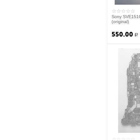
Sony SVE151
(original)
550.00
Р