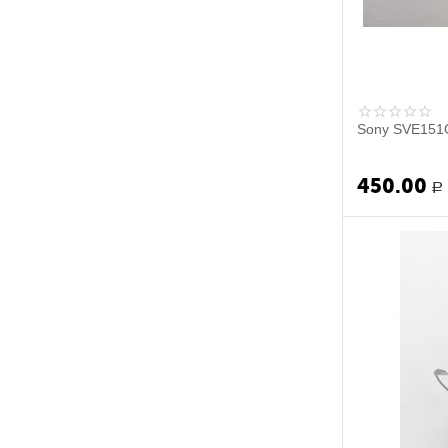
Sony SVE151G
450.00
Р