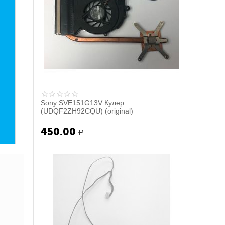
Sony SVE151G13V Кулер
(UDQF2ZH92CQU) (original)
450.00
Р