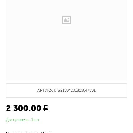
АРТИКУЛ:
S21304201813047591
2 300.00
Р
Доступность:
1 шт.