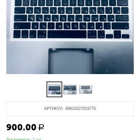
АРТИКУЛ:
49915527819775
900.00
Р
Доступность:
1 шт.