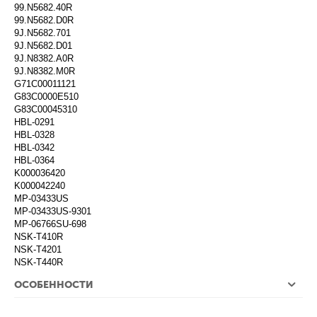
99.N5682.40R
99.N5682.D0R
9J.N5682.701
9J.N5682.D01
9J.N8382.A0R
9J.N8382.M0R
G71C00011121
G83C0000E510
G83C00045310
HBL-0291
HBL-0328
HBL-0342
HBL-0364
K000036420
K000042240
MP-03433US
MP-03433US-9301
MP-06766SU-698
NSK-T410R
NSK-T4201
NSK-T440R
ОСОБЕННОСТИ