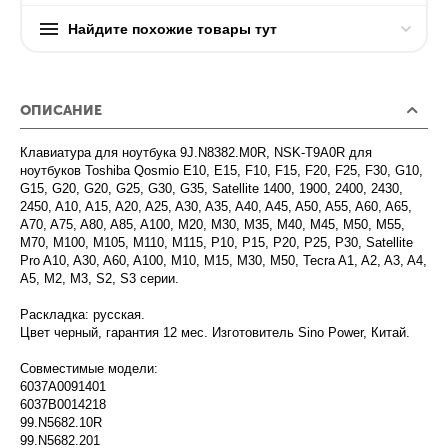
Найдите похожие товары тут
ОПИСАНИЕ
Клавиатура для ноутбука 9J.N8382.M0R, NSK-T9A0R для
ноутбуков Toshiba Qosmio E10, E15, F10, F15, F20, F25, F30, G10,
G15, G20, G20, G25, G30, G35, Satellite 1400, 1900, 2400, 2430,
2450, A10, A15, A20, A25, A30, A35, A40, A45, A50, A55, A60, A65,
A70, A75, A80, A85, A100, M20, M30, M35, M40, M45, M50, M55,
M70, M100, M105, M110, M115, P10, P15, P20, P25, P30, Satellite
Pro A10, A30, A60, A100, M10, M15, M30, M50, Tecra A1, A2, A3, A4,
A5, M2, M3, S2, S3 серии.
Раскладка: русская.
Цвет черный, гарантия 12 мес. Изготовитель Sino Power, Китай.
Совместимые модели:
6037A0091401
6037B0014218
99.N5682.10R
99.N5682.201