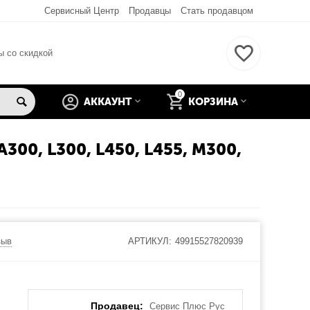
Сервисный Центр
Продавцы
Стать продавцом
ы со скидкой
0
АККАУНТ
КОРЗИНА
0, L300, L450, L455, M300,
зыв
АРТИКУЛ:
49915527820939
Продавец:
Сервис Плюс Рус