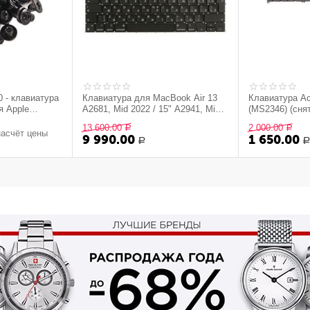
 - клавиатура
Клавиатура для MacBook Air 13
Клавиатура Ac
я Apple
A2681, Mid 2022 / 15" A2941, Mid
(MS2346) (сня
ерные
2023, прямой Enter, RUS
13 600.00
2 000.00
Р
Р
насчёт цены
9 990.00
1 650.00
Р