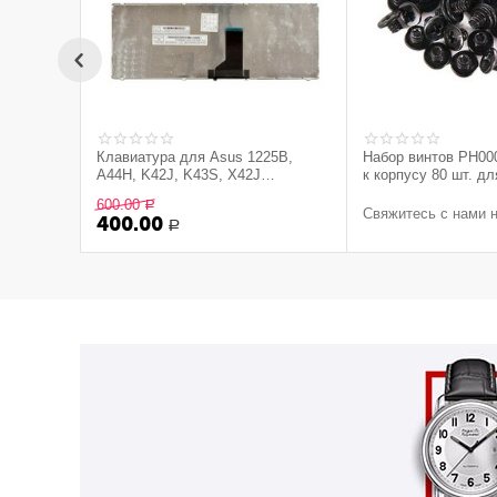
Клавиатура для Asus 1225B,
Набор винтов PH000
A44H, K42J, K43S, X42J
к корпусу 80 шт. дл
(V111362AS1, NSK-UC301, с
MacBook Pro Air, ч
600.00
Р
рамкой) (Оригинал)
Свяжитесь с нами 
400.00
Р