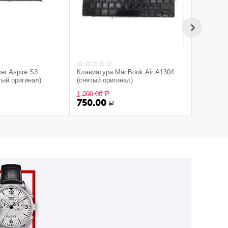
er Aspire S3
Клавиатура MacBook Air A1304
тый оригинал)
(снятый оригинал)
1 000.00
Р
750.00
Р
Р