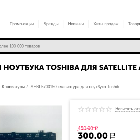
Промо-акции
Бренды
Новинки
Хиты продаж
Товар
НОУТБУКА TOSHIBA ДЛЯ SATELLITE A30
/
Клавиатуры
/
AEBL5700150 клавиатура для ноутбука Toshiba для Satellite A300, L300, L450, L455, M300, M305, F50,
Написать от
450.00
Р
300.00
Р