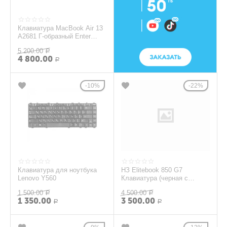
Клавиатура MacBook Air 13
A2681 Г-образный Enter
RUS РСТ
5 200.00
Р
4 800.00
Р
10%
22%
Клавиатура для ноутбука
HЗ Elitebook 850 G7
Lenovo Y560
Клавиатура (черная с
подсветкой, со стиком)
1 500.00
4 500.00
Р
Р
1 350.00
3 500.00
Р
Р