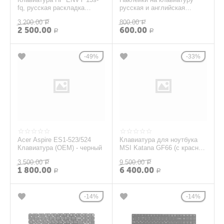
fq, русская раскладка
русская и английская
(черный)
раскладка, черная, шрифт
3 200.00
800.00
Р
белый
Р
2 500.00
600.00
Р
Р
49%
33%
Acer Aspire ES1-523/524
Клавиатура для ноутбука
Клавиатура (OEM) - черный
MSI Katana GF66 (c красной
подсветкой)
3 500.00
9 500.00
Р
Р
1 800.00
6 400.00
Р
Р
14%
14%