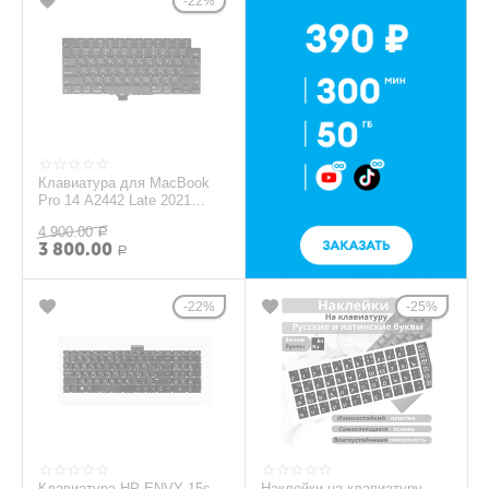
22%
Клавиатура для MacBook
Pro 14 A2442 Late 2021
(горизонтальный Enter)
4 900.00
Р
3 800.00
Р
22%
25%
Клавиатура HP ENVY 15s-
Наклейки на клавиатуру