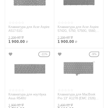
Клавиатура для Acer Aspire
Клавиатура для Acer Aspire
A517-51G
5742G, 5750, 5750G, 5560,
5560G
2 200.00
2 200.00
Р
Р
1 900.00
1 900.00
Р
Р
11%
9%
Клавиатура для ноутбука
Клавиатура для MacBook
Asus R540U
Pro 13" A1278 (EMC 2326)
2009 черная (Г-образный
1 900.00
3 400.00
Р
Enter)
Р