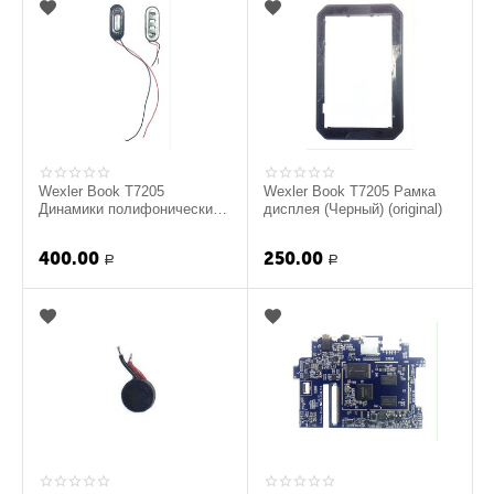
Wexler Book T7205
Wexler Book T7205 Рамка
Динамики полифонические
дисплея (Черный) (original)
(2 шт.) (original)
400.00
250.00
Р
Р