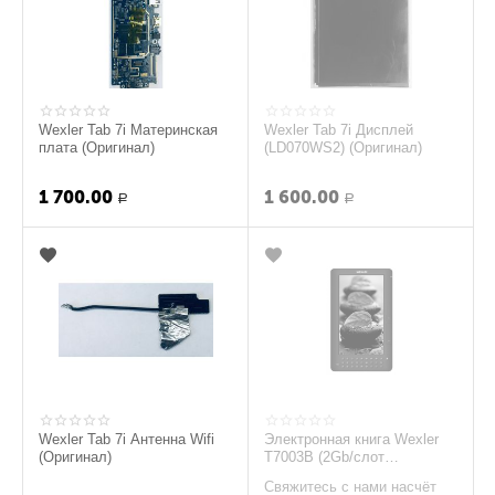
Wexler Tab 7i Материнская
Wexler Tab 7i Дисплей
плата (Оригинал)
(LD070WS2) (Оригинал)
1 700.00
1 600.00
Р
Р
Wexler Tab 7i Антенна Wifi
Электронная книга Wexler
(Оригинал)
T7003B (2Gb/слот
расширения SD) (Черный)
Свяжитесь с нами насчёт