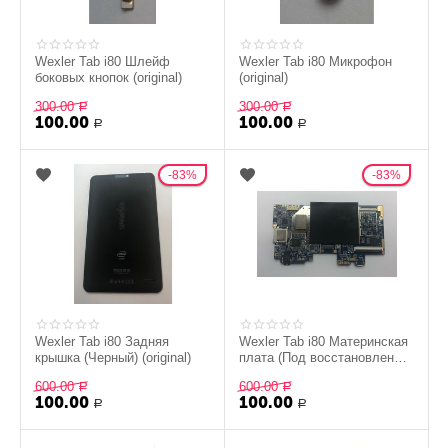
Wexler Tab i80 Шлейф
Wexler Tab i80 Микрофон
боковых кнопок (original)
(original)
300.00
300.00
Р
Р
100.00
100.00
Р
Р
83%
83%
Wexler Tab i80 Задняя
Wexler Tab i80 Материнская
крышка (Черный) (original)
плата (Под восстановление)
(original)
600.00
600.00
Р
Р
100.00
100.00
Р
Р