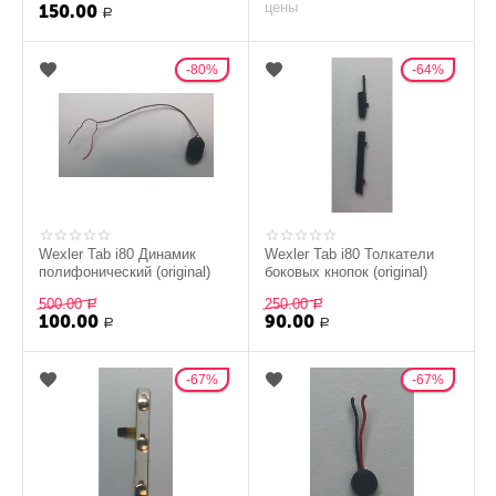
цены
150.00
Р
80%
64%
Wexler Tab i80 Динамик
Wexler Tab i80 Толкатели
полифонический (original)
боковых кнопок (original)
500.00
250.00
Р
Р
100.00
90.00
Р
Р
67%
67%