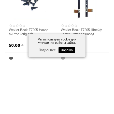
Wexler Book T7205 Набор
Wexler Book T7205 Шлейф
винтов (original)
клавиш вперед/назад
(original)
Мы используем cookie для
улучшения работы сайта.
50.00
300.00
Р
Р
Подробнее..
Хорошо
Wexler TAB 10iS GSM
Wexler TAB 10iS Шлейф
антенна (original)
матрицы (original)