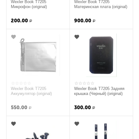
Wexler Book T7205
Wexler Book T7205
Микрофон (original)
Материнская плата (original)
200.00
900.00
Р
Р
Wexler Book T7205
Wexler Book T7205 Задняя
Аккумулятор (original)
крышка (Черный) (original)
550.00
300.00
Р
Р