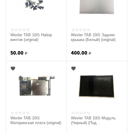
Wexler TAB 10iS Набор
Wexler TAB 10iS Задняя
винтов (original)
крышка (Белый) (original)
50.00
400.00
Р
Р
Wexler TAB 10iS
Wexler TAB 10iS Модуль
Материнская плата (original)
(Черный) (Под
восстановление) (original)