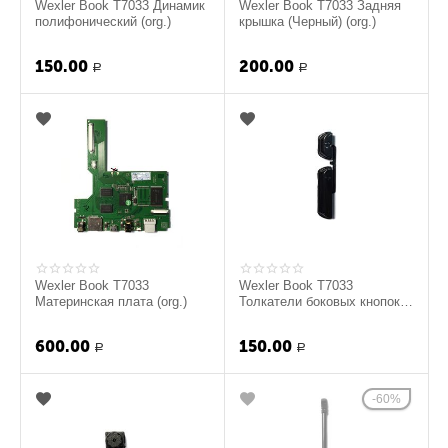
Wexler Book T7033 Динамик
Wexler Book T7033 Задняя
полифонический (org.)
крышка (Черный) (org.)
150.00
200.00
Р
Р
Wexler Book T7033
Wexler Book T7033
Материнская плата (org.)
Толкатели боковых кнопок
(Черный) (org.)
600.00
150.00
Р
Р
60%