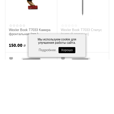
Wexler Book T7033 Камера
Wexler Book T7033 Стилус
фронтальная (org.)
(снятый оригинал)
Мы используем cookie для
250.00
Р
улучшения работы сайта.
150.00
100.00
Р
Р
Подробнее..
Хорошо
Wexler Book T7033 Тачскрин
Wexler Book T7033 Дисплей
(Черный) (org.)
(Матрица) (org.)