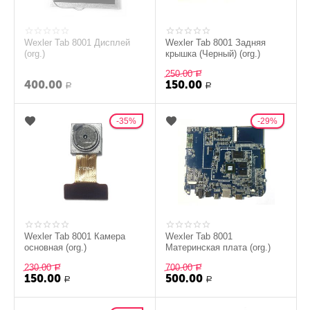
Wexler Tab 8001 Дисплей
Wexler Tab 8001 Задняя
(org.)
крышка (Черный) (org.)
250.00
Р
400.00
150.00
Р
Р
35%
29%
Wexler Tab 8001 Камера
Wexler Tab 8001
основная (org.)
Материнская плата (org.)
230.00
700.00
Р
Р
150.00
500.00
Р
Р