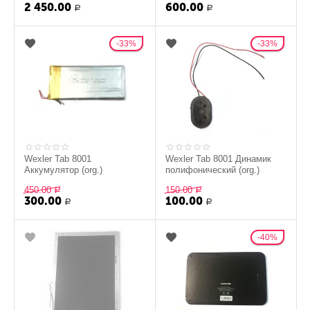
2 450.00
600.00
Р
Р
33%
33%
Wexler Tab 8001
Wexler Tab 8001 Динамик
Аккумулятор (org.)
полифонический (org.)
450.00
150.00
Р
Р
300.00
100.00
Р
Р
40%