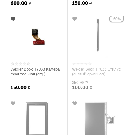
600.00
150.00
Р
Р
60%
Wexler Book T7033 Камера
Wexler Book T7033 Стилус
фронтальная (org.)
(снятый оригинал)
250.00
Р
150.00
100.00
Р
Р