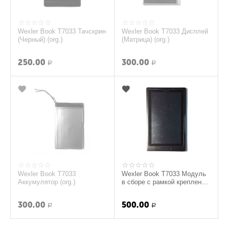
Wexler Book T7033 Тачскрин
Wexler Book T7033 Дисплей
(Черный) (org.)
(Матрица) (org.)
250.00
300.00
Р
Р
Wexler Book T7033
Wexler Book T7033 Модуль
Аккумулятор (org.)
в сборе с рамкой крепления
(Черный) (org.)
300.00
500.00
Р
Р