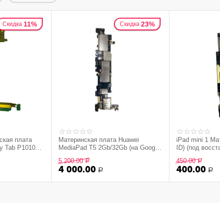
11%
23%
Скидка
Скидка
ская плата
Материнская плата Huawei
iPad mini 1 Ма
y Tab P1010
MediaPad T5 2Gb/32Gb (на Google
ID) (под восс
аккаунте) (снятый оригинал)
(оригинал,сня
5 200.00
450.00
Р
Р
4 000.00
400.00
Р
Р