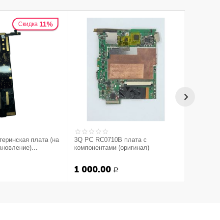
11%
Скидка
теринская плата (на
3Q PC RC0710B плата с
тановление)
компонентами (оригинал)
тый)
1 000.00
Р