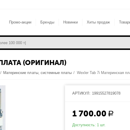
Промо-акции
Бренды
Новинки
Хиты продаж
Товар
ПЛАТА (ОРИГИНАЛ)
/
Материнские платы, системные платы
/
Wexler Tab 7i Материнская пл
АРТИКУЛ:
19915527819078
1 700.00
Р
Доступность:
1 шт.