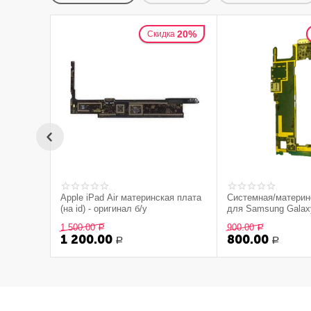
20%
Скидка
Apple iPad Air материнская плата
Системная/материн
(на id) - оригинал б/у
для Samsung Galax
(Снятый оригинал)
1 500.00
900.00
Р
Р
1 200.00
800.00
Р
Р