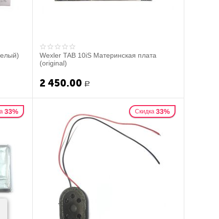
Белый)
Wexler TAB 10iS Материнская плата
(original)
2 450.00
Р
33%
33%
а
Скидка