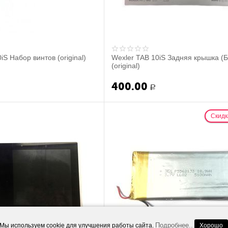
iS Набор винтов (original)
Wexler TAB 10iS Задняя крышка (
(original)
400.00
Р
Скидк
Подробнее..
Мы используем cookie для улучшения работы сайта.
Хорошо