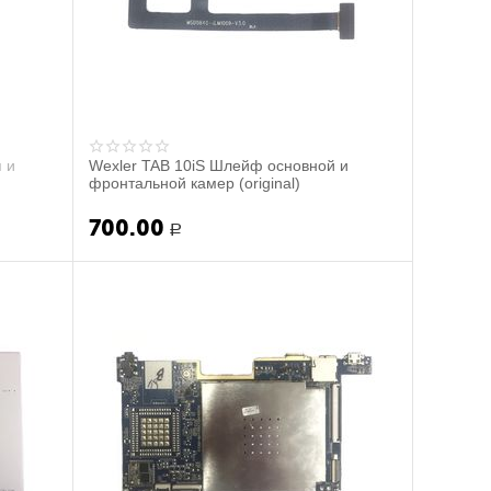
 и
Wexler TAB 10iS Шлейф основной и
фронтальной камер (original)
700.00
Р