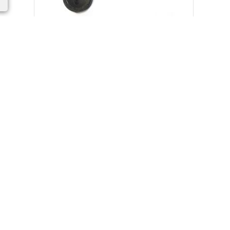
)
Wexler Tab 8001 Динамик
полифонический (org.)
150.00
Р
100.00
Р
Вы экономите:
50.00
Р
40%
35%
а
Скидка