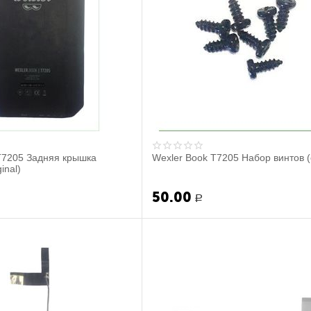
T7205 Задняя крышка
Wexler Book T7205 Набор винтов (o
inal)
50.00
Р