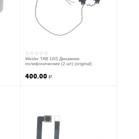
Wexler TAB 10iS Динамики
полифонические (2 шт) (original)
400.00
Р