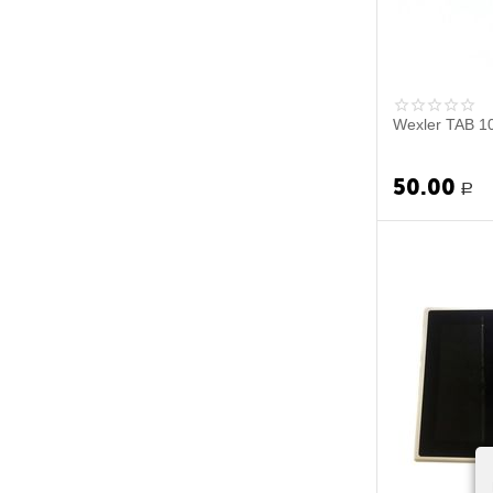
Wexler TAB 10
50.00
Р