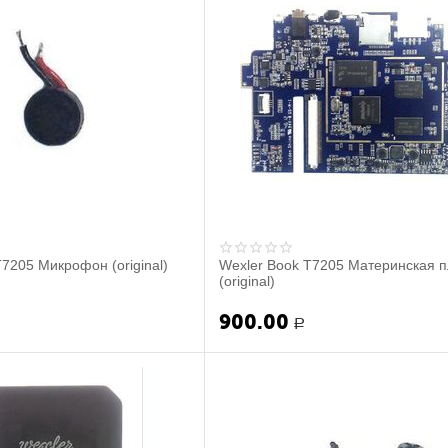
T7205 Микрофон (original)
Wexler Book T7205 Материнская п
(original)
900.00
Р