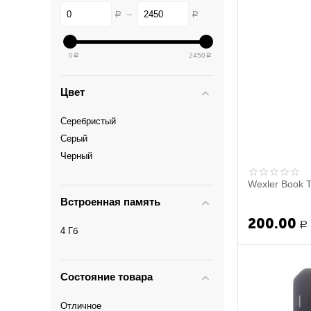
–
Р
Р
0
2450
Р
Р
Цвет
Серебристый
Серый
Черный
Wexler Book 
Встроенная память
200.00
Р
4 Гб
Состояние товара
Отличное