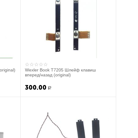
riginal)
Wexler Book T7205 Шлейф клавиш
вперед/назад (original)
300.00
Р