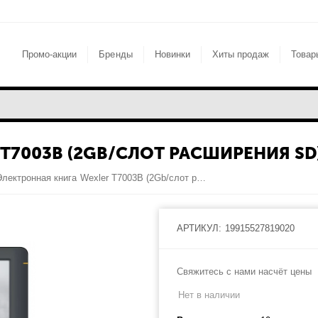
Промо-акции
Бренды
Новинки
Хиты продаж
Товар
T7003B (2GB/СЛОТ РАСШИРЕНИЯ SD)
Электронная книга Wexler T7003B (2Gb/слот расширения SD) (Черный)
АРТИКУЛ:
19915527819020
Свяжитесь с нами насчёт цены
Нет в наличии