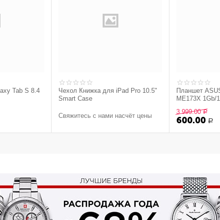
axy Tab S 8.4
Чехол Книжка для iPad Pro 10.5"
Планшет ASU
Smart Case
ME173X 1Gb/16
3 999.00
Р
Свяжитесь с нами насчёт цены
600.00
Р