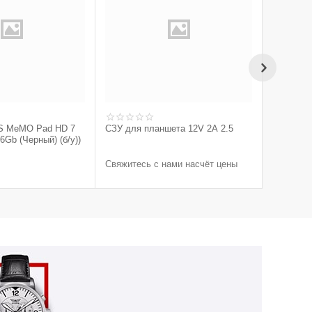
S MeMO Pad HD 7
СЗУ для планшета 12V 2A 2.5
Держател
Gb (Черный) (б/у))
планшето
Свяжитесь с нами насчёт цены
Свяжитес