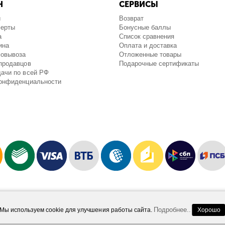
Н
СЕРВИСЫ
и
Возврат
ферты
Бонусные баллы
а
Список сравнения
ина
Оплата и доставка
мовывоза
Отложенные товары
продавцов
Подарочные сертификаты
ачи по всей РФ
конфиденциальности
Работает на платформе
Шопидеал.Маркетплейс
Design and Development
Afsun
Подробнее..
Мы используем cookie для улучшения работы сайта.
Хорошо