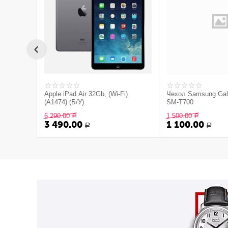
Apple iPad Air 32Gb, (Wi-Fi)
Чехол Samsung Gal
(A1474) (Б/У)
SM-T700
6 290.00
1 500.00
Р
Р
3 490.00
1 100.00
Р
Р