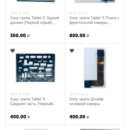
Sony xperia Tablet S Задние
Sony xperia Tablet S Плата с
крышки (Черный,серый)
фронтальной камеры,
(Оригинал)
микрофоном, Шлейфом и
LED (Оригинал)
300.00
800.00
Р
Р
Sony xperia Tablet S
Sony xperia Шлейф
Средняя часть (Черный)
основной камеры
(Оригинал)
(Оригинал)
400.00
400.00
Р
Р