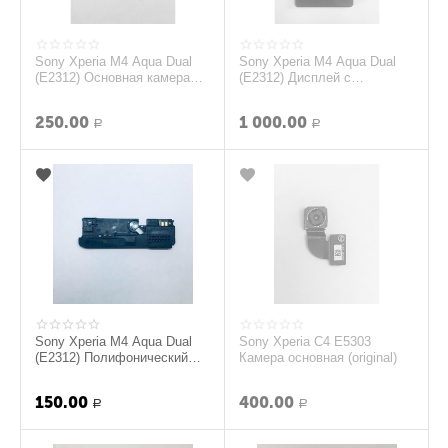
Sony Xperia M4 Aqua Dual
Sony Xperia M4 Aqua Dual
(E2312) Основная камера
(E2312) Дисплей с
(Оригинал)
тачскрином и рамкой
(Оригинал) - Черный
250.00
1 000.00
Р
Р
Sony Xperia M4 Aqua Dual
Sony Xperia C4 E5303
(E2312) Полифонический
Камера основная (original)
динамик (Оригинал)
150.00
400.00
Р
Р