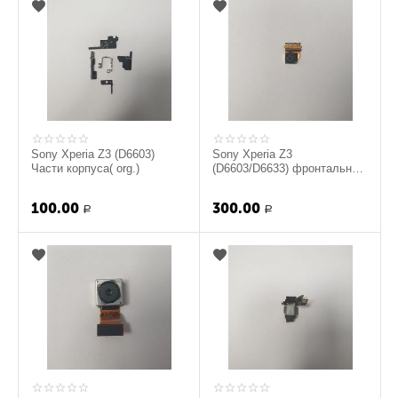
Sony Xperia Z3 (D6603)
Sony Xperia Z3
Части корпуса( org.)
(D6603/D6633) фронтальная
камера (org.)
100.00
300.00
Р
Р