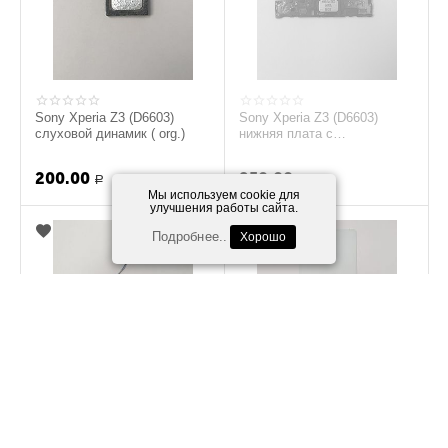
Sony Xperia Z3 (D6603)
Sony Xperia Z3 (D6603)
слуховой динамик ( org.)
нижняя плата с
полифоническим
динамиком ( org.)
200.00
250.00
Р
Р
Мы используем cookie для
улучшения работы сайта.
Подробнее..
Хорошо
Sony Xperia Z3 (D6603)
Sony Xperia Z3 (D6603)
коаксиальный кабель( org.)
Задняя крышка (белый)
(org.)