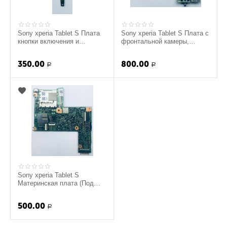
Sony xperia Tablet S Плата
Sony xperia Tablet S Плата с
кнопки включения и
фронтальной камеры,
громкости (Оригинал)
микрофоном, Шлейфом и
LED (Оригинал)
350.00
800.00
Р
Р
Sony xperia Tablet S
Материнская плата (Под
восстановления) (оригинал)
500.00
Р