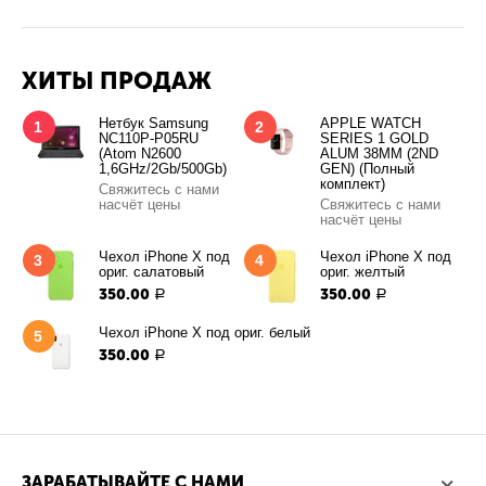
ХИТЫ ПРОДАЖ
Нетбук Samsung
APPLE WATCH
1
2
NC110P-P05RU
SERIES 1 GOLD
(Atom N2600
ALUM 38MM (2ND
1,6GHz/2Gb/500Gb)
GEN) (Полный
комплект)
Свяжитесь с нами
насчёт цены
Свяжитесь с нами
насчёт цены
Чехол iPhone X под
Чехол iPhone X под
3
4
ориг. салатовый
ориг. желтый
350.00
350.00
Р
Р
Чехол iPhone X под ориг. белый
5
350.00
Р
ЗАРАБАТЫВАЙТЕ С НАМИ