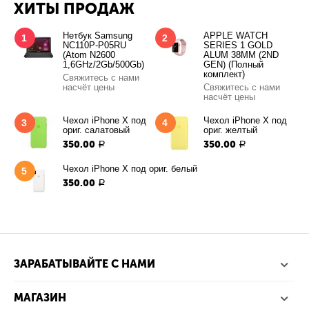
ХИТЫ ПРОДАЖ
Нетбук Samsung
APPLE WATCH
1
2
NC110P-P05RU
SERIES 1 GOLD
(Atom N2600
ALUM 38MM (2ND
1,6GHz/2Gb/500Gb)
GEN) (Полный
комплект)
Свяжитесь с нами
насчёт цены
Свяжитесь с нами
насчёт цены
Чехол iPhone X под
Чехол iPhone X под
3
4
ориг. салатовый
ориг. желтый
350.00
350.00
Р
Р
Чехол iPhone X под ориг. белый
5
350.00
Р
ЗАРАБАТЫВАЙТЕ С НАМИ
МАГАЗИН