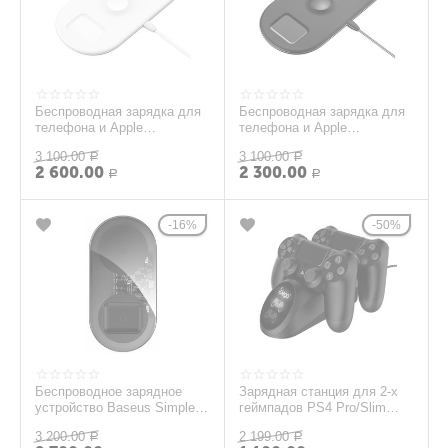
Беспроводная зарядка для
Беспроводная зарядка для
телефона и Apple
телефона и Apple
Watch/Pods быстрая Baseus
Watch/Pods быстрая Baseus
3 100.00
3 100.00
Smart 3in1 (WX3IN...
Р
Smart 3in1 (WX3IN...
Р
2 600.00
2 300.00
Р
Р
16%
50%
Беспроводное зарядное
Зарядная станция для 2-х
устройство Baseus Simple
геймпадов PS4 Pro/Slim
2in1 Turbo Edition TZWXJK-
iPEGA
3 200.00
2 199.00
B01 (Clear B...
Р
Р