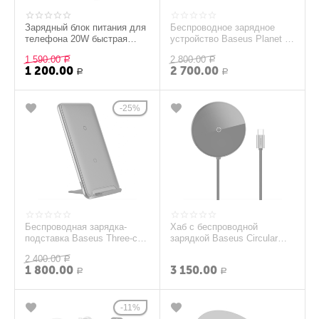
Зарядный блок питания для
Беспроводное зарядное
телефона 20W быстрая
устройство Baseus Planet 2
зарядка PD 3.0+QC 3.0 USB
in 1 Cabel Winder + Wireless
1 590.00
2 800.00
Type-C Baseu...
Р
Charger...
Р
1 200.00
2 700.00
Р
Р
25%
Беспроводная зарядка-
Хаб с беспроводной
подставка Baseus Three-coil
зарядкой Baseus Circular
WXHSD-B01 Черная
Mirror Wireless Charger -
2 400.00
Р
Deep Gray WXJMY-OG
1 800.00
3 150.00
Р
Р
11%