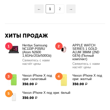
1
2
ХИТЫ ПРОДАЖ
Нетбук Samsung
APPLE WATCH
1
2
NC110P-P05RU
SERIES 1 GOLD
(Atom N2600
ALUM 38MM (2ND
1,6GHz/2Gb/500Gb)
GEN) (Полный
комплект)
Свяжитесь с нами
насчёт цены
Свяжитесь с нами
насчёт цены
Чехол iPhone X под
Чехол iPhone X под
3
4
ориг. салатовый
ориг. желтый
350.00
350.00
Р
Р
Чехол iPhone X под ориг. белый
5
350.00
Р