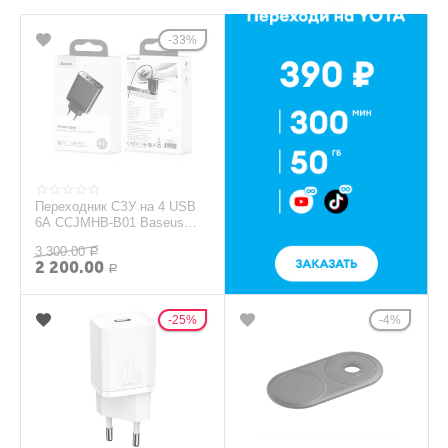
33%
Переходник СЗУ на 4 USB
6A CCJMHB-B01 Baseus
черный
3 300.00
Р
2 200.00
Р
25%
4%