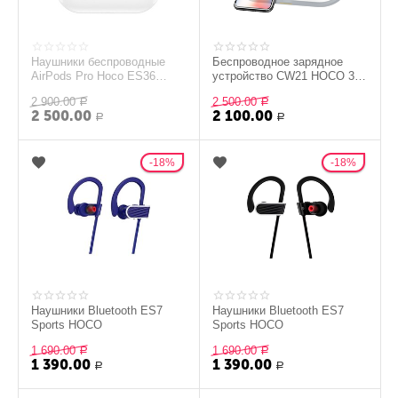
Наушники беспроводные
Беспроводное зарядное
AirPods Pro Hoco ES36
устройство CW21 HOCO 3 в
белые
1 белое
2 900.00
2 500.00
Р
Р
2 500.00
2 100.00
Р
Р
18%
18%
Наушники Bluetooth ES7
Наушники Bluetooth ES7
Sports HOCO
Sports HOCO
1 690.00
1 690.00
Р
Р
1 390.00
1 390.00
Р
Р