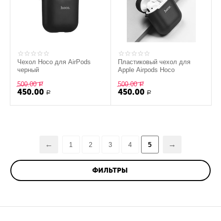
Чехол Hoco для AirPods
Пластиковый чехол для
черный
Apple Airpods Hoco
500.00
500.00
Р
Р
450.00
450.00
Р
Р
1
2
3
4
5
ФИЛЬТРЫ