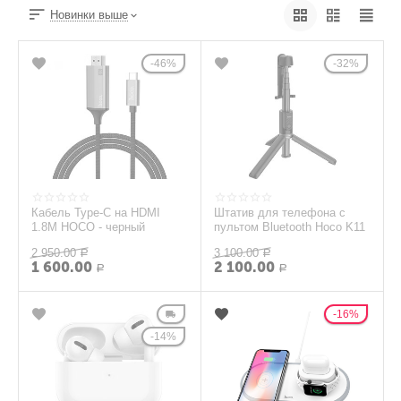
Новинки выше
46%
32%
Кабель Type-C на HDMI
Штатив для телефона с
1.8M HOCO - черный
пультом Bluetooth Hoco K11
2 950.00
3 100.00
Р
Р
1 600.00
2 100.00
Р
Р
16%
14%