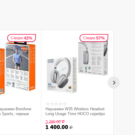
42%
57%
Скидка
Скидка
аушники Borofone
Наушники W35 Wireless Headset
h Sports, черные
Long Usage Time HOCO серебро
3 290.00
Р
1 400.00
Р