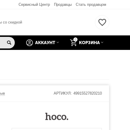
Сервисный Центр
Продавцы
Стать продавцом
ы со скидкой
0
АККАУНТ
КОРЗИНА
зыв
АРТИКУЛ:
49915527820210