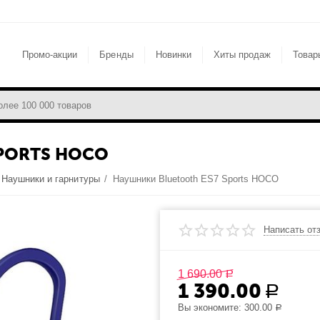
Промо-акции
Бренды
Новинки
Хиты продаж
Товар
PORTS HOCO
Наушники и гарнитуры
/
Наушники Bluetooth ES7 Sports HOCO
Написать от
1 690.00
Р
1 390.00
Р
Вы экономите:
300.00
Р