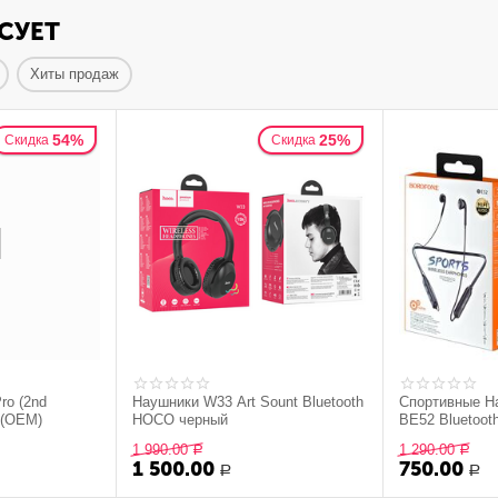
СУЕТ
Хиты продаж
54%
25%
Скидка
Скидка
ro (2nd
Наушники W33 Art Sount Bluetooth
Спортивные Н
) (OEM)
HOCO черный
BE52 Bluetoot
1 990.00
1 290.00
Р
Р
1 500.00
750.00
Р
Р