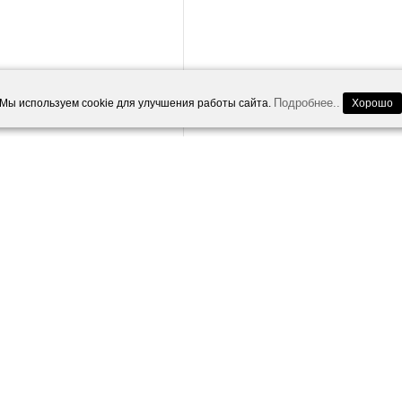
Подробнее..
Мы используем cookie для улучшения работы сайта.
Хорошо
 зарядное устройство CW21
Наушники Bluetooth ES7 Sports 
елое
1 690.00
Р
1 390.00
Р
Вы экономите:
400.00
Р
Вы экономите:
300.0
Р