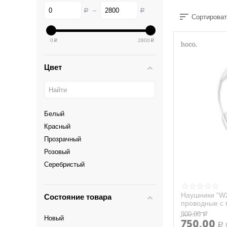
–
Р
Р
Сортироват
0
2800
Р
Р
Цвет
Белый
Красный
Прозрачный
Розовый
Серебристый
Серый
Синий
Наушники “W2
Состояние товара
Фиолетовый
проводные с
900.00
Черный
Р
Новый
750.00
Р