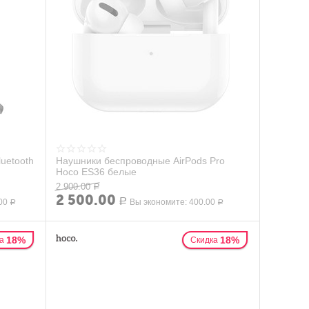
uetooth
Наушники беспроводные AirPods Pro
Hoco ES36 белые
2 900.00
Р
2 500.00
00
Р
Вы экономите:
400.00
Р
Р
18%
18%
а
Скидка