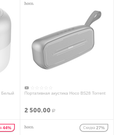
- Белый
Портативная акустика Hoco BS28 Torrent
2 500.00
Р
44%
27%
а
Скидка