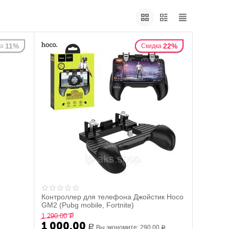
11%
22%
ка
Скидка
Контроллер для телефона Джойстик Hoco
GM2 (Pubg mobile, Fortnite)
1 290.00
Р
1 000.00
Р
Вы экономите:
290.00
Р