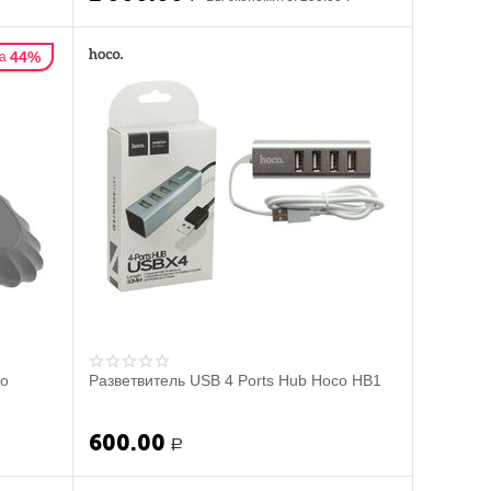
44%
а
во
Разветвитель USB 4 Ports Hub Hoco HB1
600.00
Р