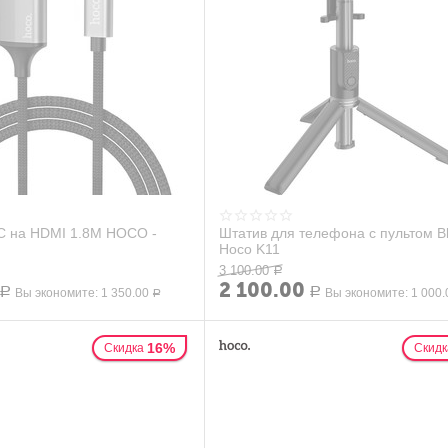
C на HDMI 1.8M HOCO -
Штатив для телефона с пультом Bl
Hoco K11
3 100.00
Р
2 100.00
Р
Вы экономите:
1 350.00
Р
Вы экономите:
1 000.
Р
16%
Скидка
Скидк