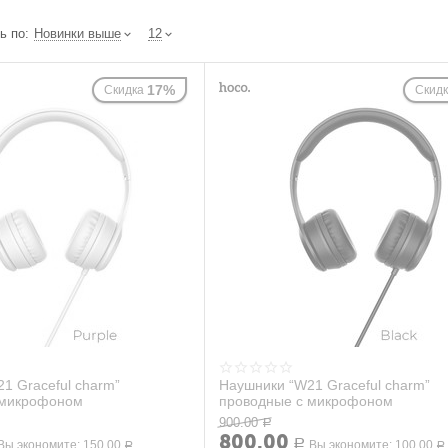
ь по:
Новинки выше
12
17%
Скидка
Скид
1 Graceful charm”
Наушники “W21 Graceful charm”
 микрофоном
проводные с микрофоном
900.00
Р
800.00
Вы экономите:
150.00
Р
Вы экономите:
100.00
Р
Р