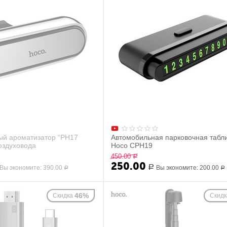
ый ароматизатор “PH17
Автомобильная парковочная табл
оздуховода
Hoco CPH19
450.00
Р
250.00
Вы экономите:
390.00
Р
Вы экономите:
200.00
Р
Р
46%
Скидка
Скидк