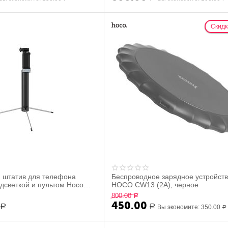
Скидк
 штатив для телефона
Беспроводное зарядное устройст
одсветкой и пультом Hoco
HOCO CW13 (2А), черное
й
800.00
Р
450.00
Р
Р
Вы экономите:
350.00
Р