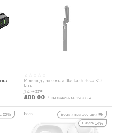
ичка
Монопод для селфи Bluetooth Hoco K12
Lisa
1 090.00
Р
800.00
Р
Вы экономите:
290.00
Р
32%
а
Бесплатная доставка
14%
Скидка