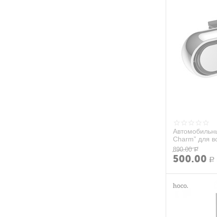
Автомобильн
Charm” для в
890.00
Р
500.00
Р