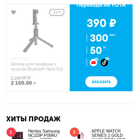
32%
Штатив для телефона с
пультом Bluetooth Hoco K11
3 100.00
Р
2 100.00
Р
ХИТЫ ПРОДАЖ
Нетбук Samsung
APPLE WATCH
1
2
NC110P-P05RU
SERIES 1 GOLD