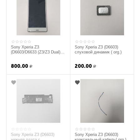
Sony Xperia Z3
Sony Xperia Z3 (D6603)
(D6603/D6633 (Z3/Z3 Dual))
слуховой динамик ( org.)
LCD дисплей с сенсорным
экраном (touchscree...
800.00
200.00
Р
Р
Sony Xperia Z3 (D6603)
Sony Xperia Z3 (D6603)
нижняя плата с
коаксиальный кабель( org.)