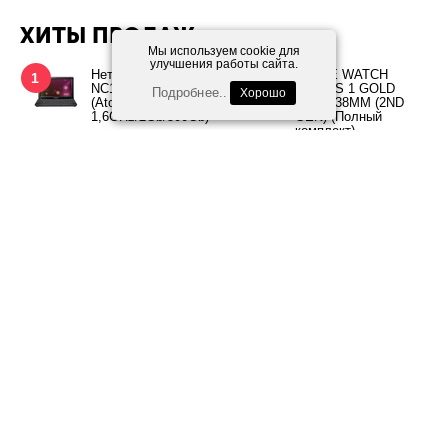
ХИТЫ ПРОДАЖ
Мы используем cookie для
улучшения работы сайта.
Нетбук Samsung
APPLE WATCH
1
2
NC110P-P05RU
SERIES 1 GOLD
Подробнее..
Хорошо
(Atom N2600
ALUM 38MM (2ND
1,6GHz/2Gb/500Gb)
GEN) (Полный
комплект)
Свяжитесь с нами
насчёт цены
Свяжитесь с нами
насчёт цены
Чехол iPhone X под
Чехол iPhone X под
3
4
ориг. салатовый
ориг. желтый
350.00
350.00
Р
Р
Чехол iPhone X под ориг. белый
5
350.00
Р
ЗАРАБАТЫВАЙТЕ С НАМИ