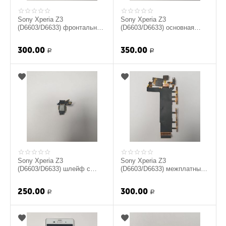
Sony Xperia Z3
Sony Xperia Z3
(D6603/D6633) фронтальная
(D6603/D6633) основная
камера (org.)
камера ( org)
300.00
350.00
Р
Р
Sony Xperia Z3
Sony Xperia Z3
(D6603/D6633) шлейф с
(D6603/D6633) межплатный
аудивыходом и
шлейф с кнопками
микрофоном ( org.)
громкости,
250.00
300.00
вибромоторчиком...
Р
Р