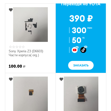
Sony Xperia Z3 (D6603)
Части корпуса( org.)
100.00
Р