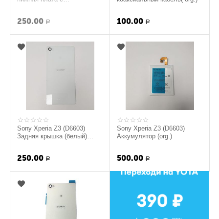
полифоническим
динамиком ( org.)
250.00
100.00
Р
Р
Sony Xperia Z3 (D6603)
Sony Xperia Z3 (D6603)
Задняя крышка (белый)
Аккумулятор (org.)
(org.)
250.00
500.00
Р
Р