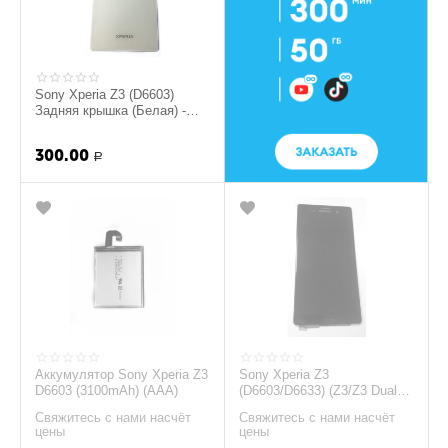
Sony Xperia Z3 (D6603)
Задняя крышка (Белая) -
ААА
300.00
Р
Аккумулятор Sony Xperia Z3
Sony Xperia Z3
D6603 (3100mAh) (AAA)
(D6603/D6633) (Z3/Z3 Dual)
LCD дисплей с сенсорным
Свяжитесь с нами насчёт
Свяжитесь с нами насчёт
экраном (touchscree...
цены
цены