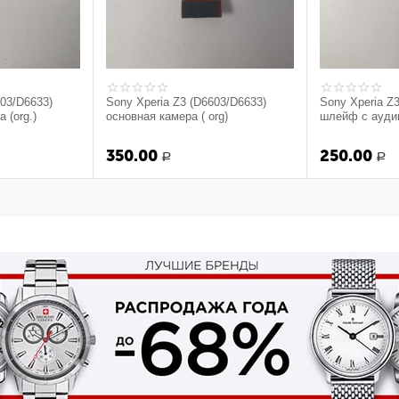
603/D6633)
Sony Xperia Z3 (D6603/D6633)
Sony Xperia Z
 (org.)
основная камера ( org)
шлейф с ауди
микрофоном ( 
350.00
250.00
Р
Р