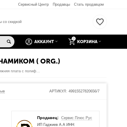
Сервисный Центр
Продавцы
Стать продавцом
ы со скидкой
0
АККАУНТ
КОРЗИНА
НАМИКОМ ( ORG.)
Sony Xperia Z3 (D6603) нижняя плата с полифоническим динамиком ( org.)
зыв
АРТИКУЛ:
49915527820656/7
Продавец:
Сервис Плюс Рус
ИП Гаджиев А.А ИНН: