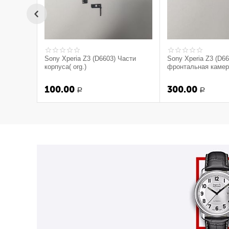
Sony Xperia Z3 (D6603) Части
Sony Xperia Z3 (D6
корпуса( org.)
фронтальная камера
100.00
300.00
Р
Р