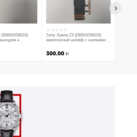
3 (D6603/D6633)
Sony Xperia Z3 (D6603/D6633)
выходом и
межплатный шлейф с кнопками
org.)
громкости, вибромоторчиком( org.)
300.00
Р