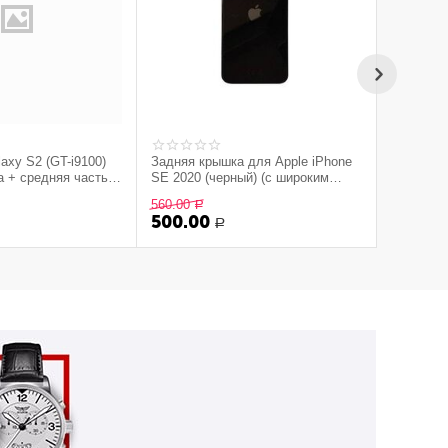
xy S2 (GT-i9100)
Задняя крышка для Apple iPhone
Задняя к
 + средняя часть с
SE 2020 (черный) (с широким
compact 
ками (снятый
отверстием)
560.00
350.00
Р
Р
ерный
500.00
200.0
Р