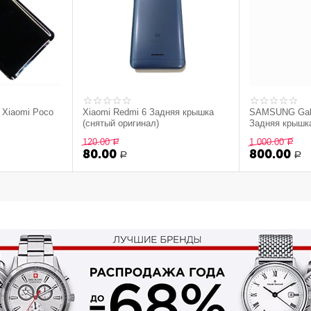
 Xiaomi Poco
Xiaomi Redmi 6 Задняя крышка
SAMSUNG Gala
(снятый оригинал)
Задняя крышка
боковыми кноп
120.00
1 000.00
Р
Р
оригинал) - ч
80.00
800.00
Р
Р