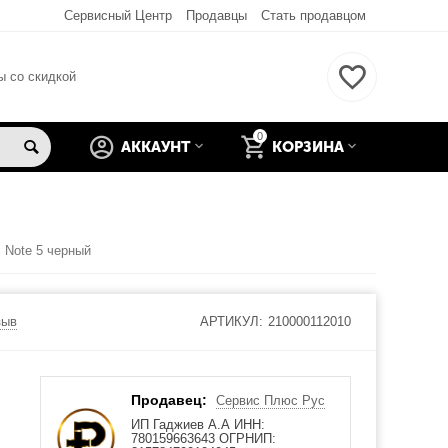
Сервисный Центр
Продавцы
Стать продавцом
ы со скидкой
0
АККАУНТ
КОРЗИНА
 Note 5 черный
зыв
АРТИКУЛ:
210000112010
Продавец:
Сервис Плюс Рус
ИП Гаджиев А.А ИНН:
780159663643 ОГРНИП: