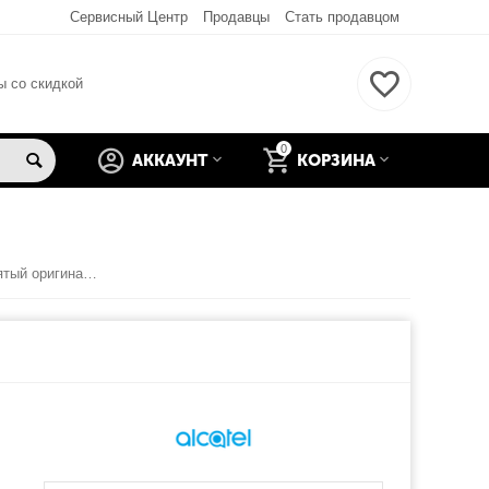
Сервисный Центр
Продавцы
Стать продавцом
ы со скидкой
0
АККАУНТ
КОРЗИНА
Alcatel 5009D Задняя крышка (снятый оригинал) - синий