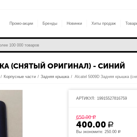
Промо-акции
Бренды
Новинки
Хиты продаж
Товар
КА (СНЯТЫЙ ОРИГИНАЛ) - СИНИЙ
/
Корпусные части
/
Задняя крышка
/
АРТИКУЛ:
19915527816759
650.00
Р
400.00
Р
Вы экономите:
250.00
Р