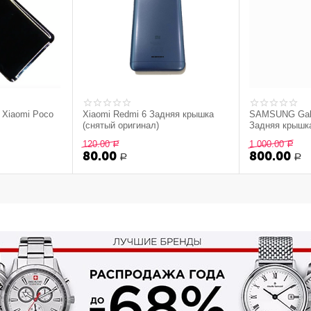
 Xiaomi Poco
Xiaomi Redmi 6 Задняя крышка
SAMSUNG Gala
(снятый оригинал)
Задняя крышка
боковыми кноп
120.00
1 000.00
Р
Р
оригинал) - ч
80.00
800.00
Р
Р