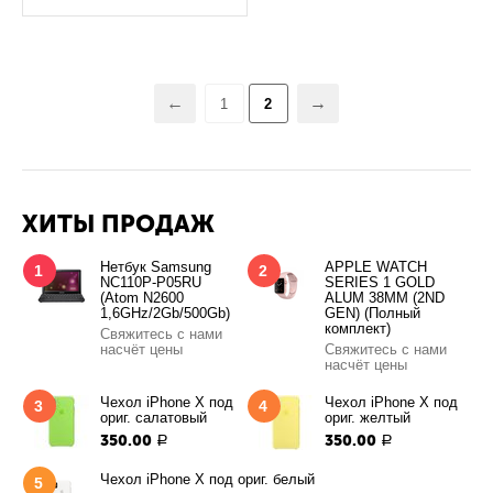
1
2
ХИТЫ ПРОДАЖ
Нетбук Samsung
APPLE WATCH
1
2
NC110P-P05RU
SERIES 1 GOLD
(Atom N2600
ALUM 38MM (2ND
1,6GHz/2Gb/500Gb)
GEN) (Полный
комплект)
Свяжитесь с нами
насчёт цены
Свяжитесь с нами
насчёт цены
Чехол iPhone X под
Чехол iPhone X под
3
4
ориг. салатовый
ориг. желтый
350.00
350.00
Р
Р
Чехол iPhone X под ориг. белый
5