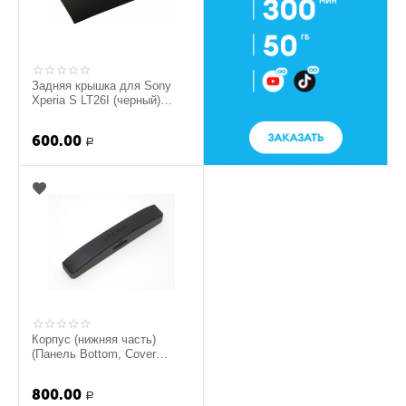
Задняя крышка для Sony
Xperia S LT26I (черный)
(org.)
600.00
Р
Корпус (нижняя часть)
(Панель Bottom, Cover
Bottom) Sony LT26i Xperia S
(черный) (org.)
800.00
Р