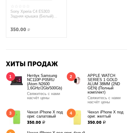
Sony Xperia C4 E5303
Задняя крышка (Белый)
(original)
350.00
Р
ХИТЫ ПРОДАЖ
Нетбук Samsung
APPLE WATCH
1
2
NC110P-P05RU
SERIES 1 GOLD
(Atom N2600
ALUM 38MM (2ND
1,6GHz/2Gb/500Gb)
GEN) (Полный
комплект)
Свяжитесь с нами
насчёт цены
Свяжитесь с нами
насчёт цены
Чехол iPhone X под
Чехол iPhone X под
3
4
ориг. салатовый
ориг. желтый
350.00
350.00
Р
Р
Чехол iPhone X под ориг. белый