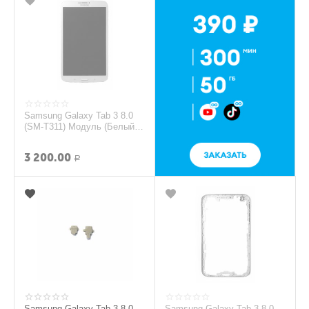
Samsung Galaxy Tab 3 8.0
(SM-T311) Модуль (Белый)
(original)
3 200.00
Р
Samsung Galaxy Tab 3 8.0
Samsung Galaxy Tab 3 8.0