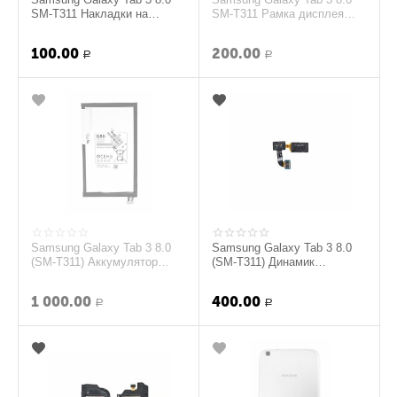
SM-T311 Накладки на
SM-T311 Рамка дисплея
микрофоны (original)
(Металлический) (original)
100.00
200.00
Р
Р
Samsung Galaxy Tab 3 8.0
Samsung Galaxy Tab 3 8.0
(SM-T311) Аккумулятор
(SM-T311) Динамик
(original)
слуховой в сборе с
датчиком освещенности (...
1 000.00
400.00
Р
Р