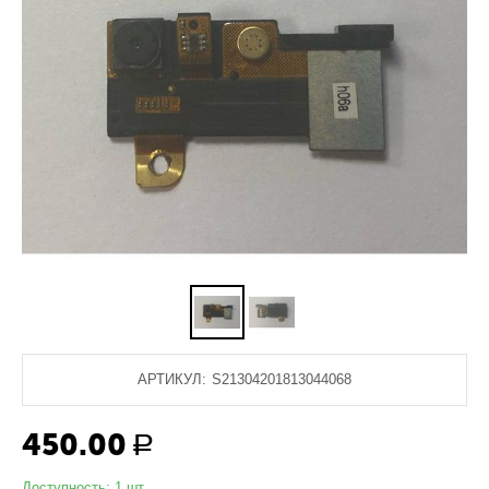
АРТИКУЛ:
S21304201813044068
450.00
Р
Доступность:
1 шт.