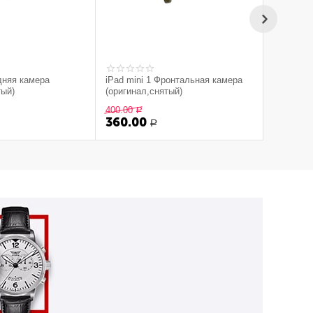
адняя камера
iPad mini 1 Фронтальная камера
тый)
(оригинал,снятый)
400.00
Р
360.00
Р