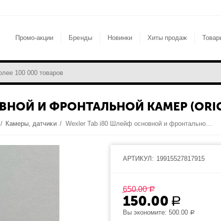
Промо-акции
Бренды
Новинки
Хиты продаж
Товар
ВНОЙ И ФРОНТАЛЬНОЙ КАМЕР (ORIG
/
Камеры, датчики
/
Wexler Tab i80 Шлейф основной и фронтальной камер (original)
АРТИКУЛ:
19915527817915
650.00
Р
150.00
Р
Вы экономите:
500.00
Р