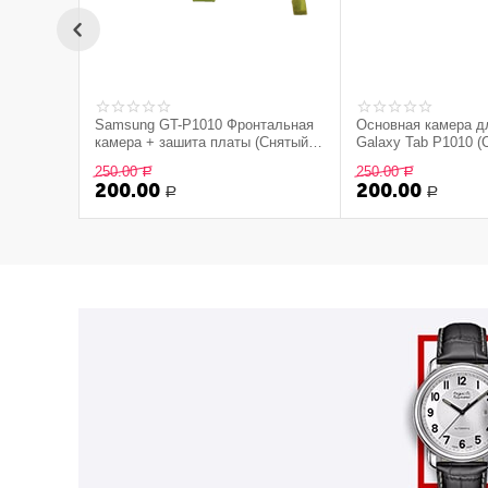
Samsung GT-P1010 Фронтальная
Основная камера 
камера + зашита платы (Снятый
Galaxy Tab P1010 (
оригинал)
оригинал)
250.00
250.00
Р
Р
200.00
200.00
Р
Р