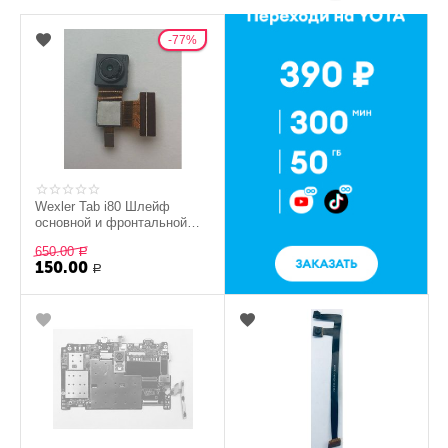
77%
Wexler Tab i80 Шлейф
основной и фронтальной
камер (original)
650.00
Р
150.00
Р