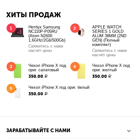
ХИТЫ ПРОДАЖ
Нетбук Samsung
APPLE WATCH
1
2
NC110P-P05RU
SERIES 1 GOLD
(Atom N2600
ALUM 38MM (2ND
1,6GHz/2Gb/500Gb)
GEN) (Полный
комплект)
Свяжитесь с нами
насчёт цены
Свяжитесь с нами
насчёт цены
Чехол iPhone X под
Чехол iPhone X под
3
4
ориг. салатовый
ориг. желтый
350.00
350.00
Р
Р
Чехол iPhone X под ориг. белый
5
350.00
Р
ЗАРАБАТЫВАЙТЕ С НАМИ