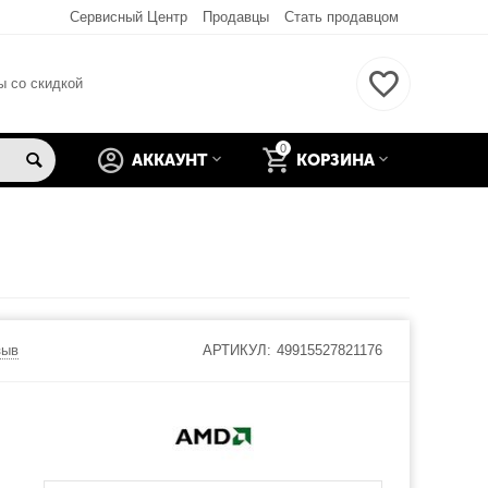
Сервисный Центр
Продавцы
Стать продавцом
ы со скидкой
0
АККАУНТ
КОРЗИНА
зыв
АРТИКУЛ:
49915527821176