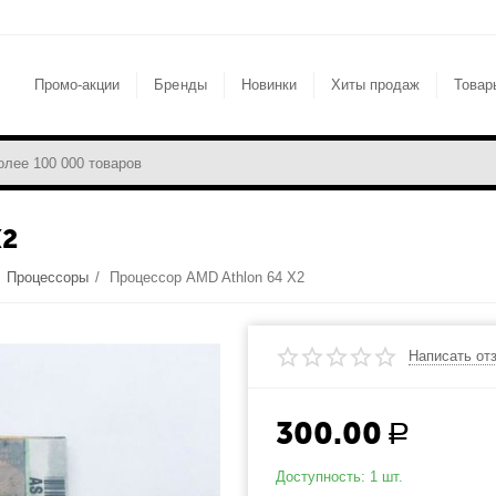
Промо-акции
Бренды
Новинки
Хиты продаж
Товар
X2
/
Процессоры
/
Процессор AMD Athlon 64 X2
Написать от
300.00
Р
Доступность:
1 шт.