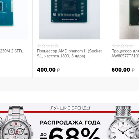
3230M 2.6ГГц
Процессор AMD phenom II (Socket
Процессор для
S1, частота 1800, 3 ядра)
AW80577T3100 
(Оригинал)
T3100 1.90ghz
400.00
600.00
Р
Р